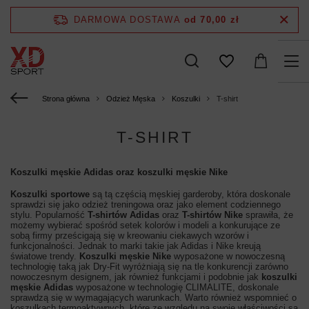
DARMOWA DOSTAWA
od 70,00 zł
Strona główna
Odzież Męska
Koszulki
T-shirt
T-SHIRT
Koszulki męskie Adidas oraz koszulki
męskie
Nike
Koszulki sportowe
są tą częścią męskiej garderoby, która doskonale
sprawdzi się jako odzież treningowa oraz jako element codziennego
stylu. Popularność
T-shirtów Adidas
oraz
T-shirtów Nike
sprawiła, że
możemy wybierać spośród setek kolorów i modeli a konkurujące ze
sobą firmy prześcigają się w kreowaniu ciekawych wzorów i
funkcjonalności. Jednak to marki takie jak Adidas i Nike kreują
światowe trendy.
Koszulki męskie Nike
wyposażone w nowoczesną
technologię taką jak Dry-Fit wyróżniają się na tle konkurencji zarówno
nowoczesnym designem, jak również funkcjami i podobnie jak
koszulki
męskie Adidas
wyposażone w technologię CLIMALITE, doskonale
sprawdzą się w wymagających warunkach. Warto również wspomnieć o
koszulkach termoaktywnych, które ze względu na swoje właściwości są