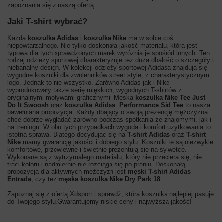
zapoznania się z naszą ofertą.
Jaki T-shirt wybrać?
Każda
koszulka Adidas
i
koszulka Nike
ma w sobie coś
niepowtarzalnego. Nie tylko doskonała jakość materiału, która jest
typowa dla tych sprawdzonych marek wyróżnia je spośród innych. Ten
rodzaj odzieży sportowej charakteryzuje też duża dbałość o szczegóły i
niebanalny design. W kolekcji odzieży sportowej Adidasa znajdują się
wygodne koszulki dla zwolenników street style, z charakterystycznym
logo. Jednak to nie wszystko. Zarówno Adidas jak i Nike
wyprodukowały także serię miękkich, wygodnych T-shirtów z
oryginalnymi motywami graficznymi. Męska
koszulka Nike Tee Just
Do It Swoosh
oraz
koszulka Adidas Performance Sid Tee
to nasza
bawełniana propozycja.
Każdy dbający o swoją prezencję mężczyzna
chce dobrze wyglądać zarówno podczas spotkania ze znajomymi, jak i
na treningu. W obu tych przypadkach wygoda i komfort użytkowania to
istotna sprawa. Dlatego decydując się na
T-shirt Adidas
oraz
T-shirt
Nike
mamy gwarancję jakości i dobrego stylu. Koszulki te są niezwykle
komfortowe, przewiewne i świetnie prezentują się na sylwetce.
Wykonane są z wytrzymałego materiału, który nie przeciera się, nie
traci koloru i nadmiernie nie rozciąga się po praniu. Doskonałą
propozycją dla aktywnych mężczyzn jest
męski T-shirt Adidas
Entrada
, czy też
męska koszulka Nike Dry Park 18
.
Zapoznaj się z ofertą Xdsport i sprawdź, która koszulka najlepiej pasuje
do Twojego stylu.
Gwarantujemy niskie ceny i najwyższą jakość!