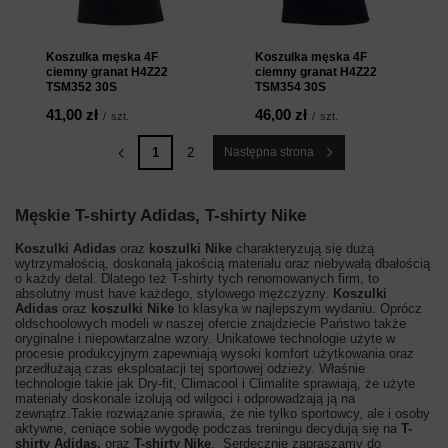
Koszulka męska 4F
Koszulka męska 4F
ciemny granat H4Z22
ciemny granat H4Z22
TSM352 30S
TSM354 30S
41,00 zł
46,00 zł
/
szt.
/
szt.
1
2
Następna strona
Męskie T-shirty Adidas, T-shirty Nike
Koszulki Adidas
oraz
koszulki Nike
charakteryzują się dużą
wytrzymałością, doskonałą jakością materiału oraz niebywałą dbałością
o każdy detal. Dlatego też T-shirty tych renomowanych firm, to
absolutny must have każdego, stylowego mężczyzny.
Koszulki
Adidas
oraz
koszulki Nike
to klasyka w najlepszym wydaniu. Oprócz
oldschoolowych modeli w naszej ofercie znajdziecie Państwo także
oryginalne i niepowtarzalne wzory. Unikatowe technologie użyte w
procesie produkcyjnym zapewniają wysoki komfort użytkowania oraz
przedłużają czas eksploatacji tej sportowej odzieży. Właśnie
technologie takie jak Dry-fit, Climacool i Climalite sprawiają, że użyte
materiały doskonale izolują od wilgoci i odprowadzają ją na
zewnątrz.Takie rozwiązanie sprawia, że nie tylko sportowcy, ale i osoby
aktywne, ceniące sobie wygodę podczas treningu decydują się na
T-
shirty Adidas,
oraz
T-shirty Nike
.
Serdecznie zapraszamy do