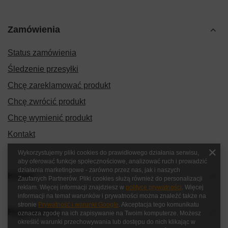
Zamówienia
Status zamówienia
Śledzenie przesyłki
Chcę zareklamować produkt
Chcę zwrócić produkt
Chcę wymienić produkt
Kontakt
Wykorzystujemy pliki cookies do prawidłowego działania serwisu,
aby oferować funkcje społecznościowe, analizować ruch i prowadzić
działania marketingowe - zarówno przez nas, jak i naszych
Konto
Zaufanych Partnerów. Pliki cookies służą również do personalizacji
reklam. Więcej informacji znajdziesz w
polityce prywatności
. Więcej
informacji na temat warunków i prywatności można znaleźć także na
stronie
Prywatność i warunki Google
. Akceptacja tego komunikatu
Regulaminy
oznacza zgodę na ich zapisywanie na Twoim komputerze. Możesz
określić warunki przechowywania lub dostępu do nich klikając w