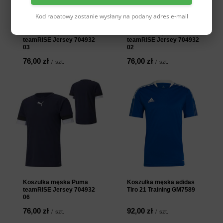
Kod rabatowy zostanie wysłany na podany adres e-mail
Koszulka męska Puma
Koszulka męska Puma
teamRISE Jersey 704932
teamRISE Jersey 704932
03
02
76,00 zł
76,00 zł
/
szt.
/
szt.
Koszulka męska Puma
Koszulka męska adidas
teamRISE Jersey 704932
Tiro 21 Training GM7589
06
76,00 zł
92,00 zł
/
szt.
/
szt.