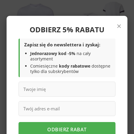
×
ODBIERZ 5% RABATU
Zapisz się do newslettera i zyskaj:
Jednorazowy kod -5%
na cały
asortyment
Koszulka męska Adidas
Koszulka męska Puma
Comiesięczne
kody rabatowe
dostępne
bawełna M BB T GD3844
teamRISE Jersey 704932
tylko dla subskrybentów
04
94,00 zł
67,00 zł
/
szt.
/
szt.
ODBIERZ RABAT