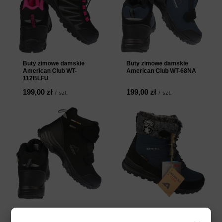
Buty zimowe damskie
Buty zimowe damskie
American Club WT-
American Club WT-68NA
112BLFU
199,00 zł
199,00 zł
/
szt.
/
szt.
Buty zimowe damskie
Buty zimowe damskie
American Club WT-68BL
American Club SN-27NA