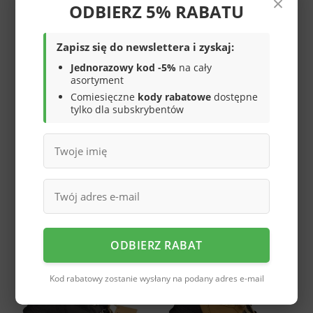
×
ODBIERZ 5% RABATU
199,00 zł
189,00 zł
/
szt.
/
szt.
Zapisz się do newslettera i zyskaj:
Jednorazowy kod -5%
na cały
asortyment
Comiesięczne
kody rabatowe
dostępne
tylko dla subskrybentów
Buty zimowe damskie
Zimowe buty damskie
American Club WT-56BL
American Club DSN-26
białe
199,00 zł
199,00 zł
/
szt.
/
szt.
ODBIERZ RABAT
Kod rabatowy zostanie wysłany na podany adres e-mail