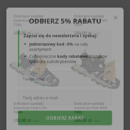
×
ODBIERZ 5% RABATU
Dziecięce sandały
Dziecięce sandały
American Club CXD-
American Club CXD-
77BL
76GY
Zapisz się do newslettera i zyskaj:
100,00 zł
100,00 zł
/
szt.
/
szt.
Jednorazowy kod -5%
na cały
asortyment
Comiesięczne
kody rabatowe
dostępne
tylko dla subskrybentów
Dziecięce sandały
Dziecięce sandały
American Club CXD-
American Club BXD-
76NA
79BL
ODBIERZ RABAT
100,00 zł
100,00 zł
/
szt.
/
szt.
Kod rabatowy zostanie wysłany na podany adres e-mail