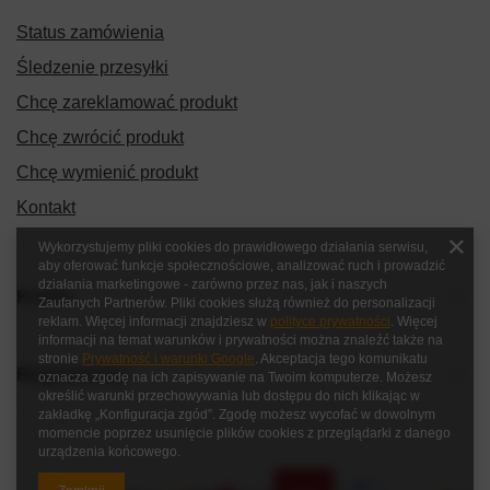
Status zamówienia
Śledzenie przesyłki
Chcę zareklamować produkt
Chcę zwrócić produkt
Chcę wymienić produkt
Kontakt
Wykorzystujemy pliki cookies do prawidłowego działania serwisu,
aby oferować funkcje społecznościowe, analizować ruch i prowadzić
działania marketingowe - zarówno przez nas, jak i naszych
Konto
Zaufanych Partnerów. Pliki cookies służą również do personalizacji
reklam. Więcej informacji znajdziesz w
polityce prywatności
. Więcej
informacji na temat warunków i prywatności można znaleźć także na
stronie
Prywatność i warunki Google
. Akceptacja tego komunikatu
Regulaminy
oznacza zgodę na ich zapisywanie na Twoim komputerze. Możesz
określić warunki przechowywania lub dostępu do nich klikając w
zakładkę „Konfiguracja zgód”. Zgodę możesz wycofać w dowolnym
momencie poprzez usunięcie plików cookies z przeglądarki z danego
urządzenia końcowego.