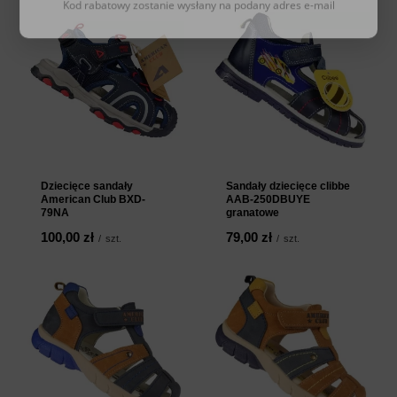
Dziecięce sandały
Sandały dziecięce clibbe
American Club BXD-
AAB-250DBUYE
79NA
granatowe
100,00 zł
79,00 zł
/
szt.
/
szt.