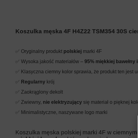
Koszulka męska 4F H4Z22 TSM354 30S ci
✅ Oryginalny produkt
polskiej
marki 4F
✅ Wysoka jakość materiałów –
95% miękkiej bawełny 
✅ Klasyczna ciemny kolor sprawia, że produkt ten jest 
✅
Regularny
krój
✅ Zaokrąglony dekolt
✅ Zwiewny,
nie elektryzujący
się materiał o pięknej ko
✅ Minimalistyczne, naszywane logo marki
Koszulka męska polskiej marki 4F w ciemny