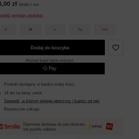
6,00 zł
brutto
/
szt.
rawdź wymiary produktu
S
M
L
XL
XXL
Dodaj do koszyka
Możesz kupić także poprzez:
Produkt dostępny w bardzo małej ilości
14
dni na łatwy zwrot
Sprawdź, w którym sklepie obejrzysz i kupisz od ręki
Bezpieczne zakupy
Darmowa dostawa do paczkomatu
lub punktu odbioru