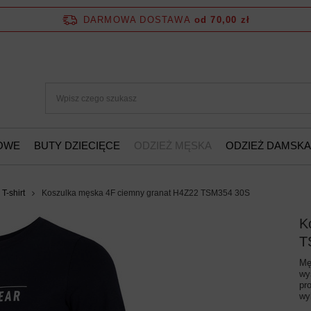
DARMOWA DOSTAWA
od 70,00 zł
ŻOWE
BUTY DZIECIĘCE
ODZIEŻ MĘSKA
ODZIEŻ DAMSKA
T-shirt
Koszulka męska 4F ciemny granat H4Z22 TSM354 30S
K
T
Mę
wy
pr
wy