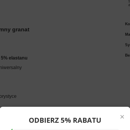
S
Ko
emny granat
Ma
Sy
Be
i 5% elastanu
uniwersalny
lorystyce
×
ODBIERZ 5% RABATU
m granatowym kolorze. Wykonana w
95% z