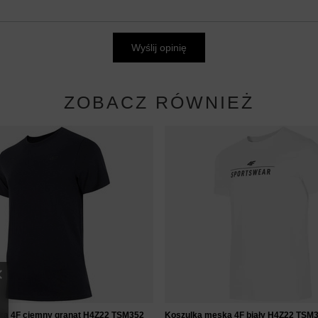
Wyślij opinię
ZOBACZ RÓWNIEŻ
ka 4F ciemny granat H4Z22 TSM352
Koszulka męska 4F biały H4Z22 TSM