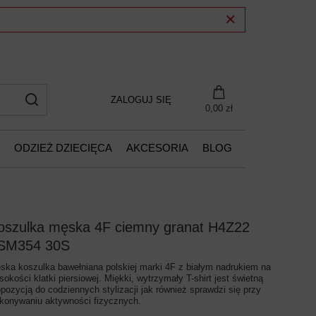
ZALOGUJ SIĘ
0,00 zł
ODZIEŻ DZIECIĘCA
AKCESORIA
BLOG
oszulka męska 4F ciemny granat H4Z22
SM354 30S
ska koszulka bawełniana polskiej marki 4F z białym nadrukiem na
sokości klatki piersiowej. Miękki, wytrzymały T-shirt jest świetną
opozycją do codziennych stylizacji jak również sprawdzi się przy
konywaniu aktywności fizycznych.