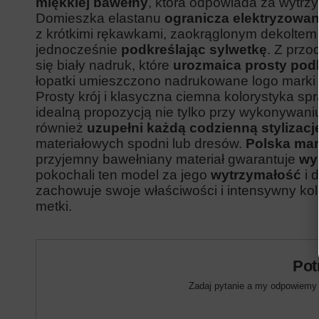
miękkiej bawełny
, która odpowiada za wytrz
Domieszka elastanu
ogranicza elektryzowani
z krótkimi rękawkami, zaokrąglonym dekoltem 
jednocześnie
podkreślając sylwetkę
. Z przo
się biały nadruk, które
urozmaica prosty pod
łopatki umieszczono nadrukowane logo marki
Prosty krój i klasyczna ciemna kolorystyka sp
idealną propozycją nie tylko przy wykonywani
również
uzupełni każdą codzienną stylizacj
materiałowych spodni lub dresów.
Polska mar
przyjemny bawełniany materiał gwarantuje
wy
pokochali ten model za jego
wytrzymałość
i 
zachowuje swoje właściwości i intensywny kolo
metki.
Pot
Zadaj pytanie a my odpowiemy n