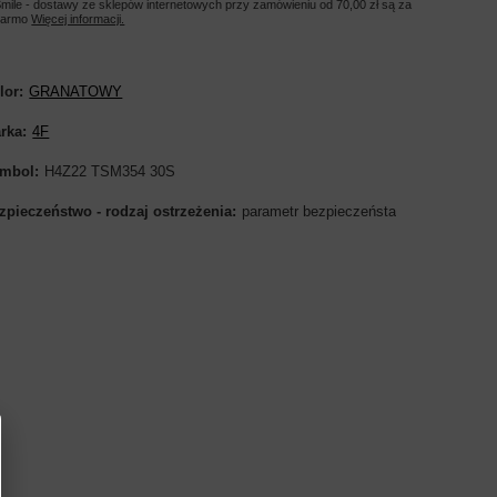
mile - dostawy ze sklepów internetowych przy zamówieniu od
70,00 zł
są za
darmo
Więcej informacji.
lor
GRANATOWY
rka
4F
mbol
H4Z22 TSM354 30S
zpieczeństwo - rodzaj ostrzeżenia
parametr bezpieczeństa