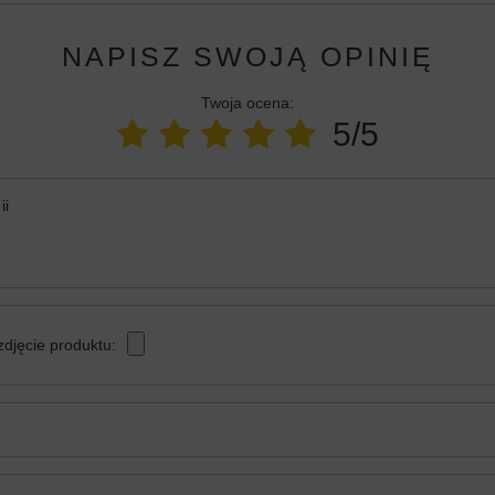
NAPISZ SWOJĄ OPINIĘ
Twoja ocena:
5/5
ii
zdjęcie produktu: