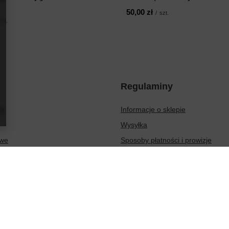
50,00 zł
/
szt.
szt.
Regulaminy
ię
Informacje o sklepie
Wysyłka
owe
Sposoby płatności i prowizje
ionych produktów
Regulamin
sakcji
Polityka prywatności
Odstąpienie od umowy