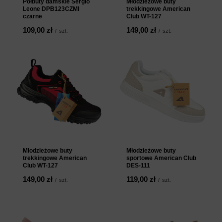
Półbuty damskie Sergio
Młodzieżowe buty
Leone DPB123CZMI
trekkingowe American
czarne
Club WT-127
109,00 zł
149,00 zł
/
szt.
/
szt.
Młodzieżowe buty
Młodzieżowe buty
trekkingowe American
sportowe American Club
Club WT-127
DES-111
149,00 zł
119,00 zł
/
szt.
/
szt.