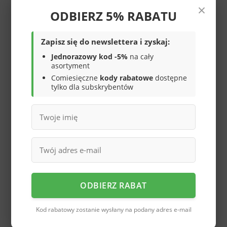
×
trekkingowe American
trekkingowe American
ODBIERZ 5% RABATU
Club WT-93
Club WT-118
139,00 zł
149,00 zł
/
szt.
/
szt.
Zapisz się do newslettera i zyskaj:
Jednorazowy kod -5%
na cały
asortyment
Comiesięczne
kody rabatowe
dostępne
tylko dla subskrybentów
Młodzieżowe buty
Młodzieżowe buty
sportowe American Club
sportowe American Club
DHA-41NA
DHA-41BL
119,00 zł
119,00 zł
/
szt.
/
szt.
ODBIERZ RABAT
Kod rabatowy zostanie wysłany na podany adres e-mail