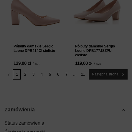
Półbuty damskie Sergio
Półbuty damskie Sergio
Leone DPB414CI cieliste
Leone DPB177JSZPU
cieliste
129,00 zł
119,00 zł
/
szt.
/
szt.
1
2
3
4
5
6
7
...
11
Następna strona
Zamówienia
Status zamówienia