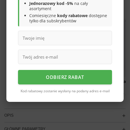
Jednorazowy kod -5%
na cały
OSZCZĘDŹ KUPUJĄC WIĘCEJ
asortyment
Comiesięczne
kody rabatowe
dostępne
tylko dla subskrybentów
ODBIERZ RABAT
Zestaw męski koszulka i spodenki Puma
Zestaw męski k
teamRISE
teamRISE
Kod rabatowy zostanie wysłany na podany adres e-mail
142,00 zł
143,00 zł
/
szt.
/
szt
OPIS
GŁÓWNE PARAMETRY