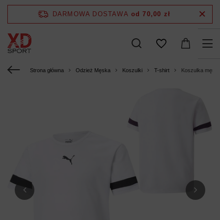
DARMOWA DOSTAWA
od 70,00 zł
Strona główna
Odzież Męska
Koszulki
T-shirt
Koszulka męsk