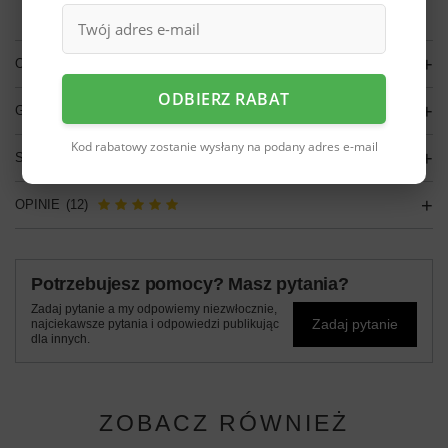
darmo
Więcej informacji.
OPIS
ODBIERZ RABAT
GŁÓWNE PARAMETRY
Kod rabatowy zostanie wysłany na podany adres e-mail
SZCZEGÓŁOWE DANE
OPINIE
(12)
Potrzebujesz pomocy? Masz pytania?
Zadaj pytanie a my odpowiemy niezwłocznie,
Zadaj pytanie
najciekawsze pytania i odpowiedzi publikując
dla innych.
ZOBACZ RÓWNIEŻ