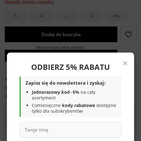
Sprawdź wymiary produktu
S
M
L
XL
XXL
Dodaj do koszyka
Możesz kupić także poprzez:
×
ODBIERZ 5% RABATU
Produkt dostępny w bardzo małej ilości
14
dni na łatwy zwrot
Zapisz się do newslettera i zyskaj:
Sprawdź, w którym sklepie obejrzysz i kupisz od ręki
Jednorazowy kod -5%
na cały
Bezpieczne zakupy
asortyment
Comiesięczne
kody rabatowe
dostępne
tylko dla subskrybentów
Darmowa dostawa do paczkomatu lub punktu
odbioru
Smile - dostawy ze sklepów internetowych przy zamówieniu od
70,00 zł
są za