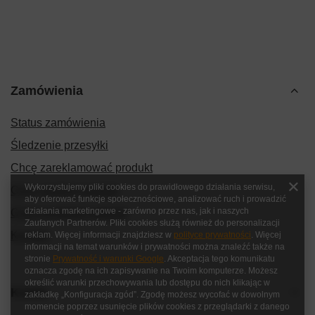
Zamówienia
Status zamówienia
Śledzenie przesyłki
Chcę zareklamować produkt
Wykorzystujemy pliki cookies do prawidłowego działania serwisu,
Chcę zwrócić produkt
aby oferować funkcje społecznościowe, analizować ruch i prowadzić
działania marketingowe - zarówno przez nas, jak i naszych
Chcę wymienić produkt
Zaufanych Partnerów. Pliki cookies służą również do personalizacji
Kontakt
reklam. Więcej informacji znajdziesz w
polityce prywatności
. Więcej
informacji na temat warunków i prywatności można znaleźć także na
stronie
Prywatność i warunki Google
. Akceptacja tego komunikatu
oznacza zgodę na ich zapisywanie na Twoim komputerze. Możesz
określić warunki przechowywania lub dostępu do nich klikając w
Konto
zakładkę „Konfiguracja zgód”. Zgodę możesz wycofać w dowolnym
momencie poprzez usunięcie plików cookies z przeglądarki z danego