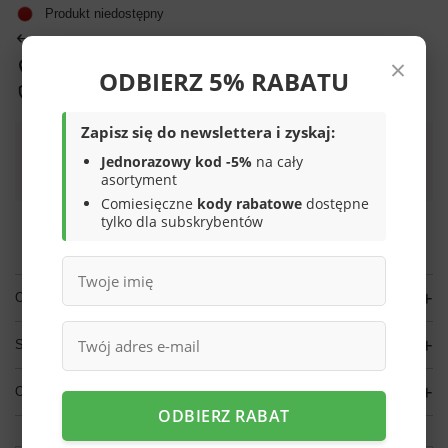
Produkt niedostępny
14
dni na łatwy zwrot
×
Sprawdź, w którym sklepie obejrzysz i kupisz od ręki
ODBIERZ 5% RABATU
Bezpieczne zakupy
Zapisz się do newslettera i zyskaj:
Jednorazowy kod -5%
na cały
Darmowa dostawa do paczkomatu lub punktu
odbioru
asortyment
Comiesięczne
kody rabatowe
dostępne
Smile - dostawy ze sklepów internetowych przy zamówieniu od
70,00 zł
są za
tylko dla subskrybentów
darmo
Więcej informacji.
OPIS
SZCZEGÓŁOWE DANE
OPINIE
(0)
ODBIERZ RABAT