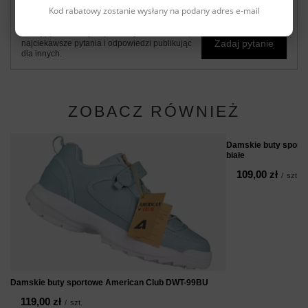
Kod rabatowy zostanie wysłany na podany adres e-mail
Potrzebujesz pomocy? Masz pytania?
Zadaj pytanie a my odpowiemy niezwłocznie,
Zadaj pytanie
najciekawsze pytania i odpowiedzi publikując
dla innych.
ZOBACZ RÓWNIEŻ
Damskie buty sport
białe
109,00 zł
/
szt.
Damskie buty sportowe American Club DWT-99BU
119,00 zł
/
szt.