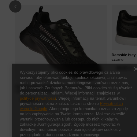
Damskie buty
czarne
99,00 zł
/
Wykorzystujemy pliki cookies do prawidłowego działania
serwisu, aby oferować funkcje społecznościowe, analizować
ruch i prowadzić działania marketingowe - zarówno przez nas,
Damskie buty sportowe American Club w kolorze
jak i naszych Zaufanych Partnerów. Pliki cookies służą również
czarnym DHA73/24BL
do personalizacji reklam. Więcej informacji znajdziesz w
polityce prywatności
. Więcej informacji na temat warunków i
119,00 zł
/
szt.
prywatności można znaleźć także na stronie
Prywatność i
warunki Google
. Akceptacja tego komunikatu oznacza zgodę
na ich zapisywanie na Twoim komputerze. Możesz określić
warunki przechowywania lub dostępu do nich klikając w
zakładkę „Konfiguracja zgód”. Zgodę możesz wycofać w
dowolnym momencie poprzez usunięcie plików cookies z
przeglądarki z danego urządzenia końcowego.