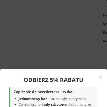
Ma
Sy
Ko
Be
×
ODBIERZ 5% RABATU
n Club
w kolorze białym z beżowymi
Zapisz się do newslettera i zyskaj:
ści, posiadają cholewkę wykończoną
Jednorazowy kod -5%
na cały asortyment
wytrzymałość. Ciekawie zaprojektowane
Comiesięczne
kody rabatowe
dostępne tylko
 Buty są wiązane i posiadają sztywny