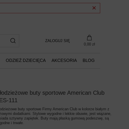
ZALOGUJ SIĘ
0,00 zł
ODZIEŻ DZIECIĘCA
AKCESORIA
BLOG
łodzieżowe buty sportowe American Club
ES-111
odzieżowe buty sportowe Firmy American Club w kolorze białym z
żowymi dodatkami. Stylowe wygodne i lekkie obuwie, jest wiązane,
siada sztywny zapiętek. Buty mają płaską gumową podeszwę, są
godne i trwałe.