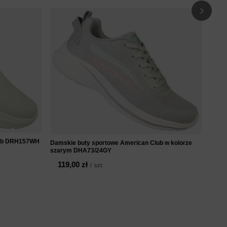
Damsk
limon
59
lub DRH157WH
Damskie buty sportowe American Club w kolorze
szarym DHA73/24GY
119,00 zł
/
szt.