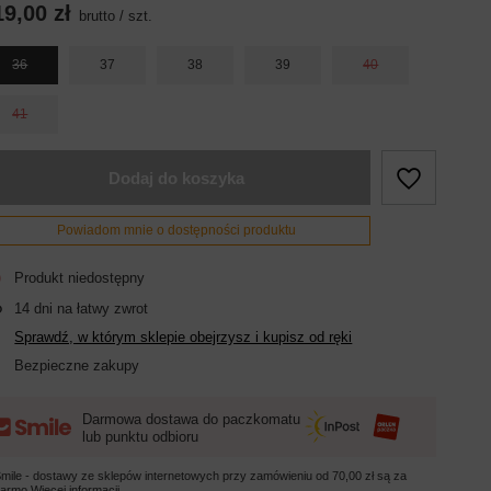
19,00 zł
brutto
/
szt.
36
37
38
39
40
41
Dodaj do koszyka
Powiadom mnie o dostępności produktu
Produkt niedostępny
14
dni na łatwy zwrot
Sprawdź, w którym sklepie obejrzysz i kupisz od ręki
Bezpieczne zakupy
Darmowa dostawa do paczkomatu
lub punktu odbioru
mile - dostawy ze sklepów internetowych przy zamówieniu od
70,00 zł
są za
darmo
Więcej informacji.