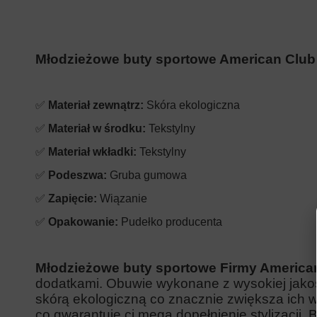
Młodzieżowe buty sportowe American Club
✅
Materiał zewnątrz:
Skóra ekologiczna
✅
Materiał w środku:
Tekstylny
✅
Materiał wkładki:
Tekstylny
✅
Podeszwa:
Gruba gumowa
✅
Zapięcie:
Wiązanie
✅
Opakowanie:
Pudełko producenta
Młodzieżowe
buty sportowe Firmy America
dodatkami. Obuwie wykonane z wysokiej jako
skórą ekologiczną co znacznie zwiększa ich 
co gwarantuje ci mega dopełnienie stylizacji.