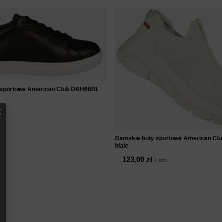
 sportowe American Club DRH66BL
szt.
Damskie buty sportowe American C
białe
123,00 zł
/
szt.