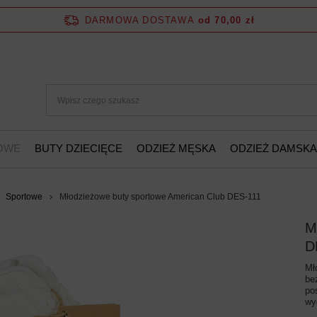
DARMOWA DOSTAWA
od 70,00 zł
ŻOWE
BUTY DZIECIĘCE
ODZIEŻ MĘSKA
ODZIEŻ DAMSKA
Sportowe
Młodzieżowe buty sportowe American Club DES-111
M
D
Mł
be
po
wy