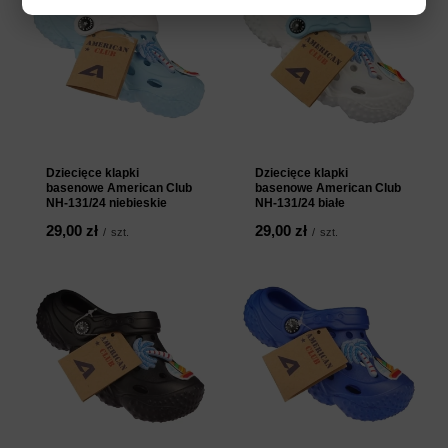
Dziecięce klapki
Dziecięce klapki
basenowe American Club
basenowe American Club
NH-131/24 niebieskie
NH-131/24 białe
29,00 zł
29,00 zł
/
szt.
/
szt.