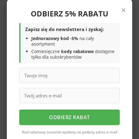
×
Dziecięce klapki
Dziecięce klapki
ODBIERZ 5% RABATU
basenowe American Club
basenowe American Club
BNH-78BL
BNH-78BU
35,00 zł
35,00 zł
/
szt.
/
szt.
Zapisz się do newslettera i zyskaj:
Jednorazowy kod -5%
na cały
asortyment
Comiesięczne
kody rabatowe
dostępne
tylko dla subskrybentów
Dziecięce klapki
Dziecięce klapki
basenowe American Club
basenowe EMAX Club
CNH-65LTPU
A6303DKGYGR
ODBIERZ RABAT
35,00 zł
29,00 zł
/
szt.
/
szt.
Kod rabatowy zostanie wysłany na podany adres e-mail