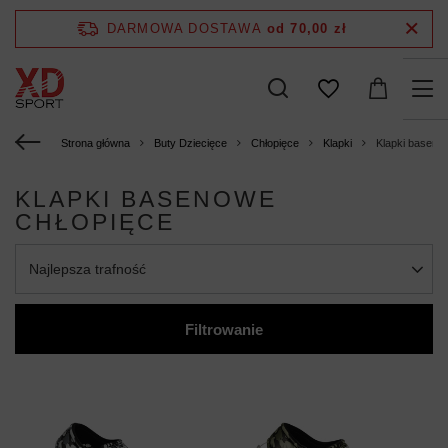
DARMOWA DOSTAWA
od 70,00 zł
Strona główna
Buty Dziecięce
Chłopięce
Klapki
Klapki baseno
KLAPKI BASENOWE
CHŁOPIĘCE
Najlepsza trafność
Filtrowanie