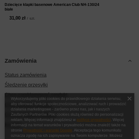
Dziecięce klapki basenowe American Club NH-130/24
białe
31,00 zł
/
szt.
Zamówienia
Status zamówienia
Śledzenie przesyłki
Chcę zareklamować produkt
Wykorzystujemy pliki cookies do prawidłowego działania serwisu,
aby oferować funkcje społecznościowe, analizować ruch i prowadzić
Chcę zwrócić produkt
działania marketingowe - zarówno przez nas, jak i naszych
Chcę wymienić produkt
Zaufanych Partnerów. Pliki cookies służą również do personalizacji
reklam. Więcej informacji znajdziesz w
polityce prywatności
. Więcej
Kontakt
informacji na temat warunków i prywatności można znaleźć także na
stronie
Prywatność i warunki Google
. Akceptacja tego komunikatu
oznacza zgodę na ich zapisywanie na Twoim komputerze. Możesz