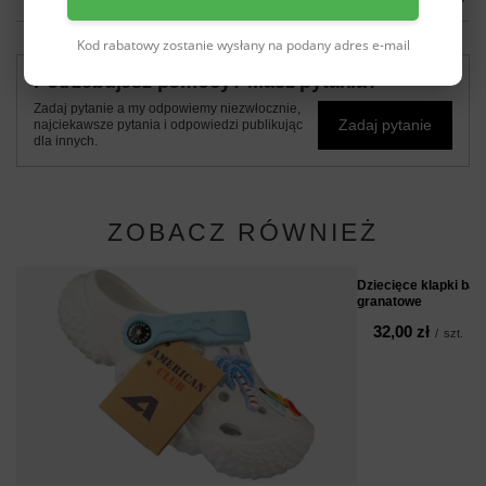
Kod rabatowy zostanie wysłany na podany adres e-mail
Potrzebujesz pomocy? Masz pytania?
Zadaj pytanie a my odpowiemy niezwłocznie,
Zadaj pytanie
najciekawsze pytania i odpowiedzi publikując
dla innych.
ZOBACZ RÓWNIEŻ
Dziecięce klapki b
granatowe
32,00 zł
/
szt.