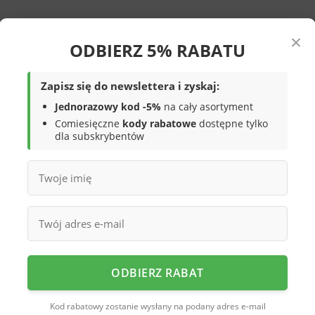
×
ODBIERZ 5% RABATU
Zapisz się do newslettera i zyskaj:
Jednorazowy kod -5%
na cały asortyment
Comiesięczne
kody rabatowe
dostępne tylko
dla subskrybentów
n Club
w czarnym kolorze z
ie komfortu, funkcjonalności i modnego
yjątkowo lekkie, miękkie i elastyczne, co
y i zapewniają wygodę przez cały dzień.
rzep
umożliwia łatwe i szybkie
wana podeszwa
zapewnia bezpieczeństwo
ODBIERZ RABAT
nia na basenie, pod prysznicem czy
Kod rabatowy zostanie wysłany na podany adres e-mail