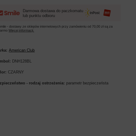
Darmowa dostawa do paczkomatu
lub punktu odbioru
mile - dostawy ze sklepów internetowych przy zamówieniu od
70,00 zł
są za
darmo
Więcej informacji.
rka
American Club
mbol
DNH128BL
lor
CZARNY
zpieczeństwo - rodzaj ostrzeżenia
parametr bezpieczeństa