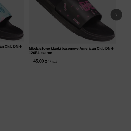
32
an Club DNH-
Młodzieżowe klapki basenowe American Club DNH-
126BL czarne
45,00 zł
/
szt.