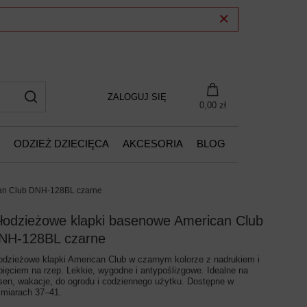
ZALOGUJ SIĘ
0,00 zł
ODZIEŻ DZIECIĘCA
AKCESORIA
BLOG
can Club DNH-128BL czarne
łodzieżowe klapki basenowe American Club
NH-128BL czarne
odzieżowe klapki American Club w czarnym kolorze z nadrukiem i
pięciem na rzep. Lekkie, wygodne i antypoślizgowe. Idealne na
sen, wakacje, do ogrodu i codziennego użytku. Dostępne w
zmiarach 37–41.