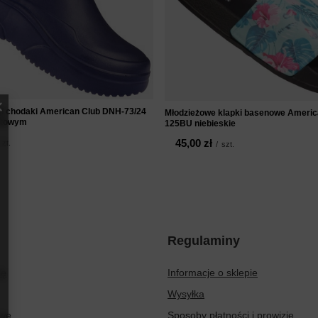
i chodaki American Club DNH-73/24
Młodzieżowe klapki basenowe Americ
ntowym
125BU niebieskie
45,00 zł
szt.
/
szt.
Regulaminy
ię
Informacje o sklepie
Wysyłka
owe
Sposoby płatności i prowizje