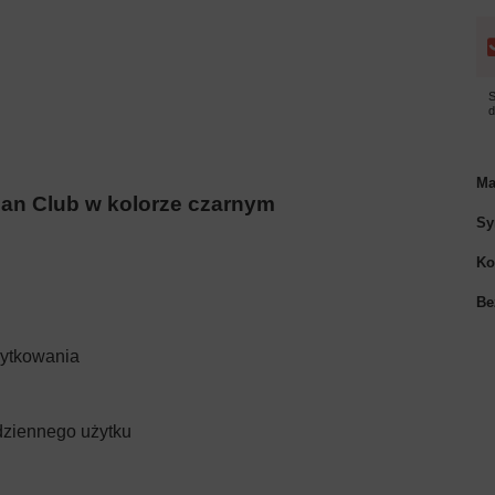
S
Ma
can Club w kolorze czarnym
Sy
Ko
Be
żytkowania
dziennego użytku