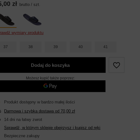
5,00 zł
brutto
/
szt.
rawdź wymiary produktu
37
38
39
40
41
Dodaj do koszyka
Możesz kupić także poprzez:
Produkt dostępny w bardzo małej ilości
Darmowa i szybka dostawa
od
70,00 zł
14
dni na łatwy zwrot
Sprawdź, w którym sklepie obejrzysz i kupisz od ręki
Bezpieczne zakupy