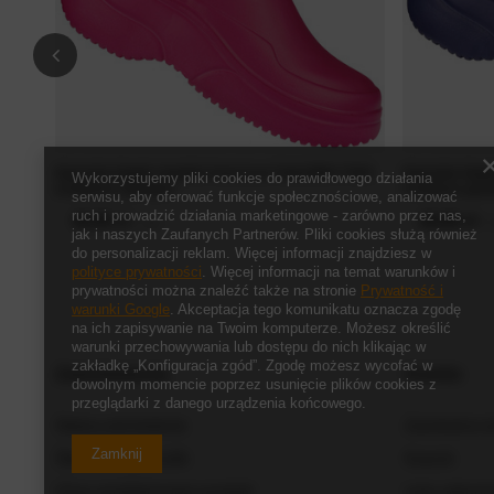
Damskie klapki chodaki American Club DNH-73/24
Damskie klapk
Wykorzystujemy pliki cookies do prawidłowego działania
w kolorze różowym
w kolorze gra
serwisu, aby oferować funkcje społecznościowe, analizować
ruch i prowadzić działania marketingowe - zarówno przez nas,
45,00 zł
45,00 zł
/
szt.
/
jak i naszych Zaufanych Partnerów. Pliki cookies służą również
do personalizacji reklam. Więcej informacji znajdziesz w
polityce prywatności
. Więcej informacji na temat warunków i
prywatności można znaleźć także na stronie
Prywatność i
warunki Google
. Akceptacja tego komunikatu oznacza zgodę
na ich zapisywanie na Twoim komputerze. Możesz określić
warunki przechowywania lub dostępu do nich klikając w
zakładkę „Konfiguracja zgód”. Zgodę możesz wycofać w
Zamówienia
Konto
dowolnym momencie poprzez usunięcie plików cookies z
przeglądarki z danego urządzenia końcowego.
Status zamówienia
Zarejestruj s
Zamknij
Śledzenie przesyłki
Koszyk
Chcę zareklamować produkt
Listy zakup