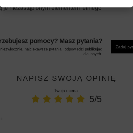
 domu, ogrodzie czy na wakacjach. Ich
ą je niezastąpionym elementem letniego
rzebujesz pomocy? Masz pytania?
Zadaj py
iezwłocznie, najciekawsze pytania i odpowiedzi publikując
dla innych.
NAPISZ SWOJĄ OPINIĘ
Twoja ocena:
5/5
ii