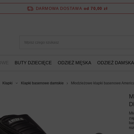
DARMOWA DOSTAWA
od 70,00 zł
ŻOWE
BUTY DZIECIĘCE
ODZIEŻ MĘSKA
ODZIEŻ DAMSKA
Klapki
Klapki basenowe damskie
Młodzieżowe klapki basenowe Ameri
M
D
Mł
za
ba
ro