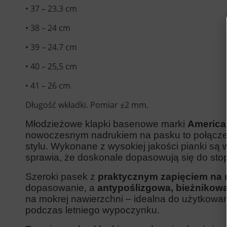
• 37 – 23.3 cm
• 38 – 24 cm
• 39 – 24.7 cm
• 40 – 25,5 cm
• 41 – 26 cm
Długość wkładki. Pomiar ±2 mm.
Młodzieżowe klapki basenowe marki
America
nowoczesnym nadrukiem na pasku to połączen
stylu. Wykonane z wysokiej jakości pianki są w
sprawia, że doskonale dopasowują się do stop
Szeroki pasek z
praktycznym zapięciem na 
dopasowanie, a
antypoślizgowa, bieżniko
na mokrej nawierzchni – idealna do użytkowa
podczas letniego wypoczynku.