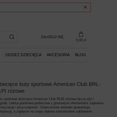
ZALOGUJ SIĘ
0,00 zł
ODZIEŻ DZIECIĘCA
AKCESORIA
BLOG
ziecięce buty sportowe American Club BRL-
1PI różowe
ty sportowe dziecięce American Club RL81 różowe łączą styl i
godę. Lekka piankowa podeszwa z gumowymi elementami zapewnia
ortyzację i przyczepność. Siateczkowe wstawki gwarantują
ntylację, a zapięcie na rzepy ułatwia samodzielne zakładanie.