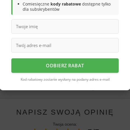
Comiesięczne
kody rabatowe
dostępne tylko
dla subskrybentów
ymi wstawkami
iami
owa podeszwa, lekkość
ODBIERZ RABAT
rzebujesz pomocy? Masz pytania?
Kod rabatowy zostanie wysłany na podany adres e-mail
Zadaj py
iezwłocznie, najciekawsze pytania i odpowiedzi publikując
dla innych.
NAPISZ SWOJĄ OPINIĘ
Twoja ocena: