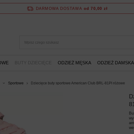
DARMOWA DOSTAWA
od 70,00 zł
ŻOWE
BUTY DZIECIĘCE
ODZIEŻ MĘSKA
ODZIEŻ DAMSKA
Sportowe
Dziecięce buty sportowe American Club BRL-81PI różowe
D
8
Bu
wy
am
we