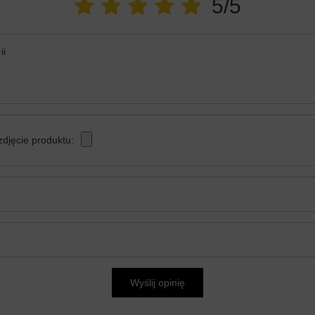
5/5
ii
zdjęcie produktu:
Wyślij opinię