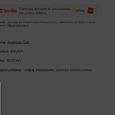
Darmowa dostawa do paczkomatu
lub punktu odbioru
mile - dostawy ze sklepów internetowych przy zamówieniu od
70,00 zł
są za
darmo
Więcej informacji.
rka
American Club
mbol
BRL81PI
lor
RÓŻOWY
zpieczeństwo - rodzaj ostrzeżenia
parametr bezpieczeństa