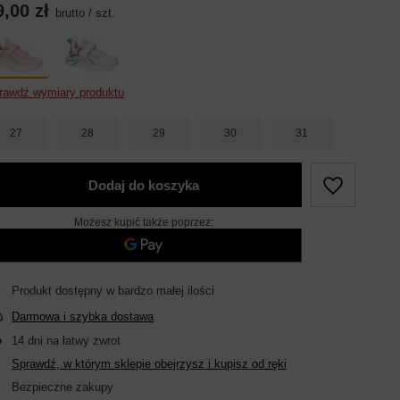
9,00 zł
brutto
/
szt.
rawdź wymiary produktu
27
28
29
30
31
Dodaj do koszyka
Możesz kupić także poprzez:
Produkt dostępny w bardzo małej ilości
Darmowa i szybka dostawa
14
dni na łatwy zwrot
Sprawdź, w którym sklepie obejrzysz i kupisz od ręki
Bezpieczne zakupy