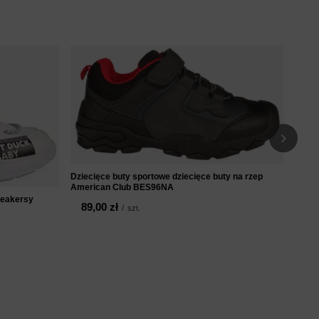
Dziec
dziec
99
Dziecięce buty sportowe dziecięce buty na rzep
American Club BES96NA
neakersy
89,00 zł
/
szt.