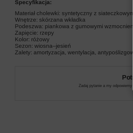
Specyfikacja:
Materiał cholewki: syntetyczny z siateczkow
Wnętrze: skórzana wkładka
Podeszwa: piankowa z gumowymi wzmocnien
Zapięcie: rzepy
Kolor: różowy
Sezon: wiosna–jesień
Zalety: amortyzacja, wentylacja, antypoślizg
Pot
Zadaj pytanie a my odpowiemy n