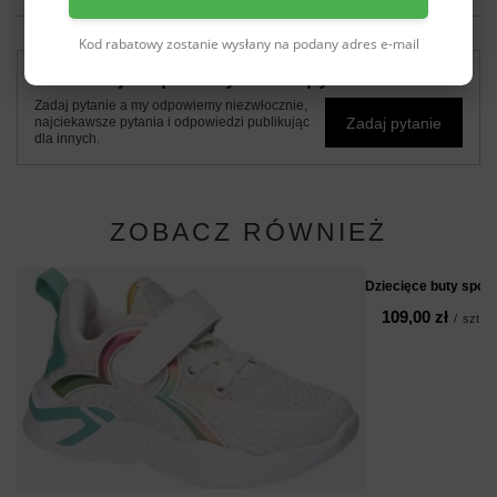
Kod rabatowy zostanie wysłany na podany adres e-mail
Potrzebujesz pomocy? Masz pytania?
Zadaj pytanie a my odpowiemy niezwłocznie,
Zadaj pytanie
najciekawsze pytania i odpowiedzi publikując
dla innych.
ZOBACZ RÓWNIEŻ
Dziecięce buty spo
109,00 zł
/
szt.