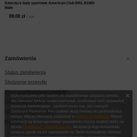
Dziecięce buty sportowe American Club BRL-81WH
białe
89,00 zł
/
szt.
Zamówienia
Status zamówienia
Śledzenie przesyłki
Chcę zareklamować produkt
Wykorzystujemy pliki cookies do prawidłowego działania serwisu,
aby oferować funkcje społecznościowe, analizować ruch i prowadzić
Chcę zwrócić produkt
działania marketingowe - zarówno przez nas, jak i naszych
Chcę wymienić produkt
Zaufanych Partnerów. Pliki cookies służą również do personalizacji
reklam. Więcej informacji znajdziesz w
polityce prywatności
. Więcej
Kontakt
informacji na temat warunków i prywatności można znaleźć także na
stronie
Prywatność i warunki Google
. Akceptacja tego komunikatu
oznacza zgodę na ich zapisywanie na Twoim komputerze. Możesz