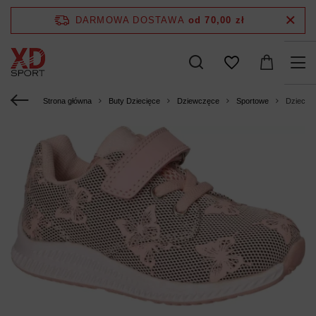
DARMOWA DOSTAWA
od 70,00 zł
Strona główna
Buty Dziecięce
Dziewczęce
Sportowe
Dziecię