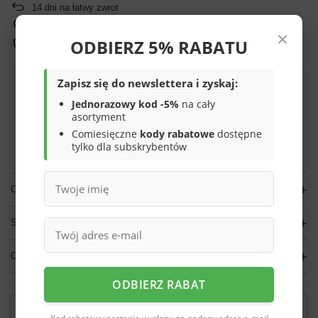
14
dni na łatwy zwrot
Sprawdź, w którym sklepie obejrzysz i kupisz od ręki
×
ODBIERZ 5% RABATU
Bezpieczne zakupy
Zapisz się do newslettera i zyskaj:
Darmowa dostawa do paczkomatu lub punktu
Jednorazowy kod -5%
na cały
odbioru
asortyment
Comiesięczne
kody rabatowe
dostępne
Smile - dostawy ze sklepów internetowych przy zamówieniu od
70,00 zł
są za
tylko dla subskrybentów
darmo
Więcej informacji.
OPIS
SZCZEGÓŁOWE DANE
OPINIE
(0)
ODBIERZ RABAT
Potrzebujesz pomocy? Masz pytania?