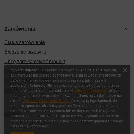
Zamówienia
Status zamówienia
Śledzenie przesyłki
Chcę zareklamować produkt
Wykorzystujemy pliki cookies do prawidłowego działania serwisu,
Chcę zwrócić produkt
aby oferować funkcje społecznościowe, analizować ruch i prowadzić
Chcę wymienić produkt
działania marketingowe - zarówno przez nas, jak i naszych
Zaufanych Partnerów. Pliki cookies służą również do personalizacji
Kontakt
reklam. Więcej informacji znajdziesz w
polityce prywatności
. Więcej
informacji na temat warunków i prywatności można znaleźć także na
stronie
Prywatność i warunki Google
. Akceptacja tego komunikatu
oznacza zgodę na ich zapisywanie na Twoim komputerze. Możesz
określić warunki przechowywania lub dostępu do nich klikając w
Konto
zakładkę „Konfiguracja zgód”. Zgodę możesz wycofać w dowolnym
momencie poprzez usunięcie plików cookies z przeglądarki z danego
urządzenia końcowego.