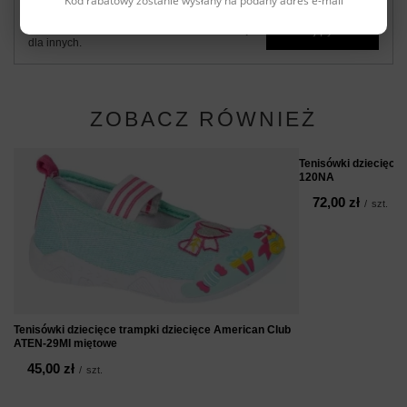
Kod rabatowy zostanie wysłany na podany adres e-mail
Zadaj pytanie a my odpowiemy niezwłocznie,
Zadaj pytanie
najciekawsze pytania i odpowiedzi publikując
dla innych.
ZOBACZ RÓWNIEŻ
Tenisówki dziecięce
120NA
72,00 zł
/
szt.
Tenisówki dziecięce trampki dziecięce American Club
ATEN-29MI miętowe
45,00 zł
/
szt.