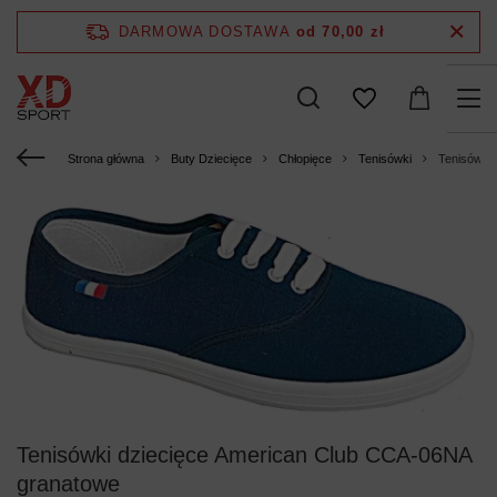
DARMOWA DOSTAWA
od 70,00 zł
Strona główna
Buty Dziecięce
Chłopięce
Tenisówki
Tenisówki
Tenisówki dziecięce American Club CCA-06NA
granatowe