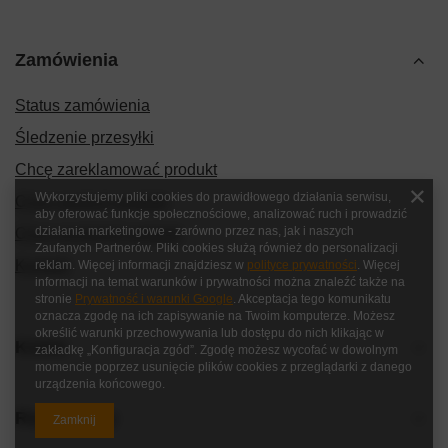
Zamówienia
Status zamówienia
Śledzenie przesyłki
Chcę zareklamować produkt
Wykorzystujemy pliki cookies do prawidłowego działania serwisu,
Chcę zwrócić produkt
aby oferować funkcje społecznościowe, analizować ruch i prowadzić
działania marketingowe - zarówno przez nas, jak i naszych
Chcę wymienić produkt
Zaufanych Partnerów. Pliki cookies służą również do personalizacji
Kontakt
reklam. Więcej informacji znajdziesz w
polityce prywatności
. Więcej
informacji na temat warunków i prywatności można znaleźć także na
stronie
Prywatność i warunki Google
. Akceptacja tego komunikatu
oznacza zgodę na ich zapisywanie na Twoim komputerze. Możesz
określić warunki przechowywania lub dostępu do nich klikając w
Konto
zakładkę „Konfiguracja zgód”. Zgodę możesz wycofać w dowolnym
momencie poprzez usunięcie plików cookies z przeglądarki z danego
urządzenia końcowego.
Regulaminy
Zamknij