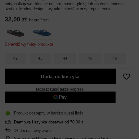
antypoślizgowe. Idealne na lato, basen, plażę lub do codziennego
użytku. Modny design i wysoka jakość w przystępnej cenie.
32,00 zł
brutto
/
szt.
Sprawdź wymiary produktu
42
43
44
45
46
Dodaj do koszyka
Możesz kupić także poprzez:
Produkt dostępny w bardzo dużej ilości
Darmowa i szybka dostawa
od
70,00 zł
14
dni na łatwy zwrot
Sprawdź, w którym sklepie obejrzysz i kupisz od ręki