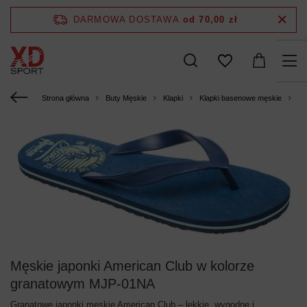
DARMOWA DOSTAWA
od 70,00 zł
Strona główna
Buty Męskie
Klapki
Klapki basenowe męskie
Mę
Męskie japonki American Club w kolorze
granatowym MJP-01NA
Granatowe japonki męskie American Club – lekkie, wygodne i