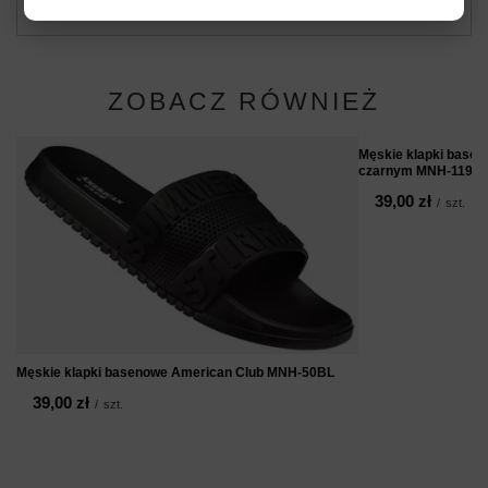
dla innych.
ZOBACZ RÓWNIEŻ
Męskie klapki basen
czarnym MNH-119B
39,00 zł
/
szt.
Męskie klapki basenowe American Club MNH-50BL
39,00 zł
/
szt.