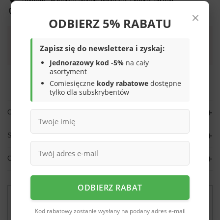
×
Bezpieczne zakupy
ODBIERZ 5% RABATU
Darmowa dostawa do paczkomatu lub punktu
Zapisz się do newslettera i zyskaj:
odbioru
Jednorazowy kod -5%
na cały
asortyment
Smile - dostawy ze sklepów internetowych przy zamówieniu od
70,00 zł
są za
Comiesięczne
kody rabatowe
dostępne
darmo
Więcej informacji.
tylko dla subskrybentów
OPIS
SZCZEGÓŁOWE DANE
OPINIE
(0)
ODBIERZ RABAT
Potrzebujesz pomocy? Masz pytania?
Zadaj pytanie a my odpowiemy niezwłocznie,
Kod rabatowy zostanie wysłany na podany adres e-mail
Zadaj pytanie
najciekawsze pytania i odpowiedzi publikując