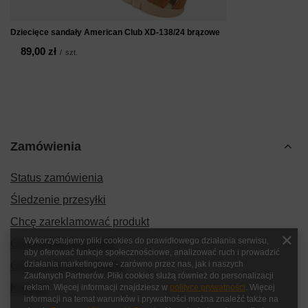
Dziecięce sandały American Club XD-138/24 brązowe
89,00 zł
/
szt.
Zamówienia
Status zamówienia
Śledzenie przesyłki
Chcę zareklamować produkt
Wykorzystujemy pliki cookies do prawidłowego działania serwisu,
Chcę zwrócić produkt
aby oferować funkcje społecznościowe, analizować ruch i prowadzić
działania marketingowe - zarówno przez nas, jak i naszych
Chcę wymienić produkt
Zaufanych Partnerów. Pliki cookies służą również do personalizacji
Kontakt
reklam. Więcej informacji znajdziesz w
polityce prywatności
. Więcej
informacji na temat warunków i prywatności można znaleźć także na