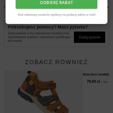
ODBIERZ RABAT
OPINIE
(0)
Kod rabatowy zostanie wysłany na podany adres e-mail
Potrzebujesz pomocy? Masz pytania?
Zadaj pytanie a my odpowiemy niezwłocznie,
Zadaj pytanie
najciekawsze pytania i odpowiedzi publikując
dla innych.
ZOBACZ RÓWNIEŻ
Dziecięce sandały A
79,00 zł
/
szt.