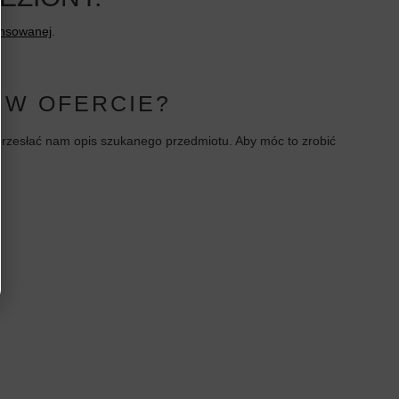
ansowanej
.
 W OFERCIE?
i przesłać nam opis szukanego przedmiotu. Aby móc to zrobić