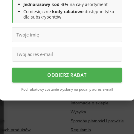
Jednorazowy kod -5%
na cały asortyment
precyzować dokładniejsze parametry. Skorzystaj z
wyszukiwarki zaaw
Comiesięczne
kody rabatowe
dostępne tylko
dla subskrybentów
ODUKTU, KTÓREGO NIE MAMY
pić go w naszym sklepie, możesz skorzystać ze specjalnego formularza 
ODBIERZ RABAT
Regulaminy
Kod rabatowy zostanie wysłany na podany adres e-mail
ię
Informacje o sklepie
Wysyłka
owe
Sposoby płatności i prowizje
ionych produktów
Regulamin