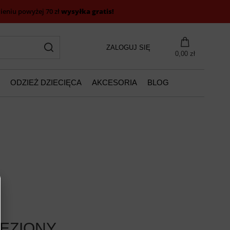
eniu powyżej 70 zł
wysyłka gratis!
ZALOGUJ SIĘ
0,00 zł
ODZIEŻ DZIECIĘCA
AKCESORIA
BLOG
EZIONY.