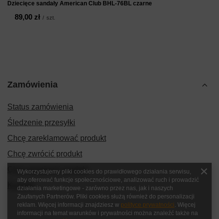
Dziecięce sandały American Club BHL-76BL czarne
89,00 zł
/
szt.
Zamówienia
Status zamówienia
Śledzenie przesyłki
Chcę zareklamować produkt
Chcę zwrócić produkt
Chcę wymienić produkt
Wykorzystujemy pliki cookies do prawidłowego działania serwisu,
aby oferować funkcje społecznościowe, analizować ruch i prowadzić
Kontakt
działania marketingowe - zarówno przez nas, jak i naszych
Zaufanych Partnerów. Pliki cookies służą również do personalizacji
reklam. Więcej informacji znajdziesz w
polityce prywatności
. Więcej
informacji na temat warunków i prywatności można znaleźć także na