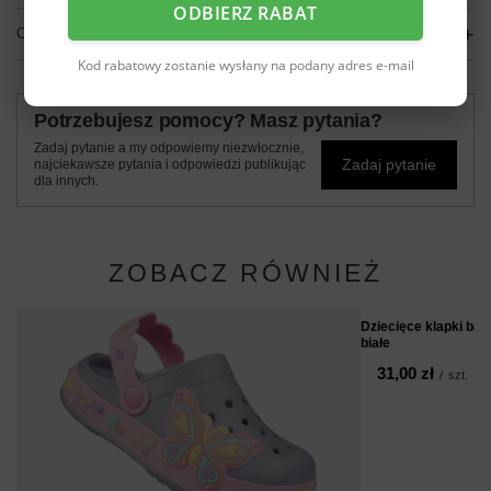
ODBIERZ RABAT
OPINIE
(0)
Kod rabatowy zostanie wysłany na podany adres e-mail
Potrzebujesz pomocy? Masz pytania?
Zadaj pytanie a my odpowiemy niezwłocznie,
Zadaj pytanie
najciekawsze pytania i odpowiedzi publikując
dla innych.
ZOBACZ RÓWNIEŻ
Dziecięce klapki ba
białe
31,00 zł
/
szt.