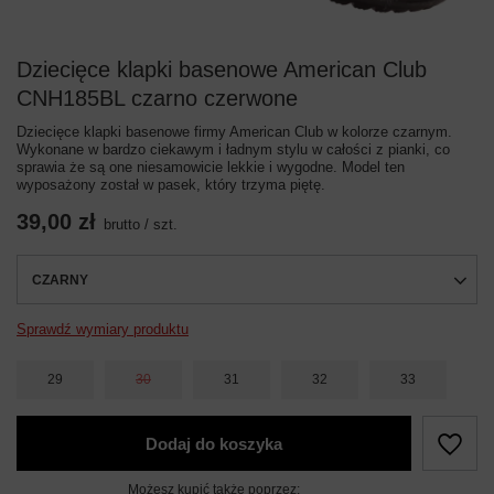
Dziecięce klapki basenowe American Club
CNH185BL czarno czerwone
Dziecięce klapki basenowe firmy American Club w kolorze czarnym.
Wykonane w bardzo ciekawym i ładnym stylu w całości z pianki, co
sprawia że są one niesamowicie lekkie i wygodne. Model ten
wyposażony został w pasek, który trzyma piętę.
39,00 zł
brutto
/
szt.
CZARNY
Sprawdź wymiary produktu
29
30
31
32
33
Dodaj do koszyka
Możesz kupić także poprzez: