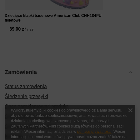
Dziecięce klapki basenowe American Club CNH184PU
fioletowe
39,00 zł
/
szt.
Zamówienia
Status zamówienia
Śledzenie przesyłki
Chcę zareklamować produkt
Wykorzystujemy pliki cookies do prawidłowego działania serwisu,
aby oferować funkcje społecznościowe, analizować ruch i prowadzić
Chcę zwrócić produkt
działania marketingowe - zarówno przez nas, jak i naszych
Chcę wymienić produkt
Zaufanych Partnerów. Pliki cookies służą również do personalizacji
reklam. Więcej informacji znajdziesz w
polityce prywatności
. Więcej
Kontakt
informacji na temat warunków i prywatności można znaleźć także na