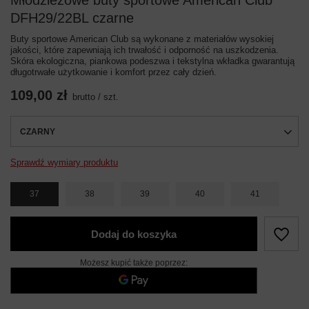
Młodzieżowe buty sportowe American Club
DFH29/22BL czarne
Buty sportowe American Club są wykonane z materiałów wysokiej
jakości, które zapewniają ich trwałość i odporność na uszkodzenia.
Skóra ekologiczna, piankowa podeszwa i tekstylna wkładka gwarantują
długotrwałe użytkowanie i komfort przez cały dzień.
109,00 zł
brutto
/
szt.
CZARNY
Sprawdź wymiary produktu
37
38
39
40
41
Dodaj do koszyka
Możesz kupić także poprzez: