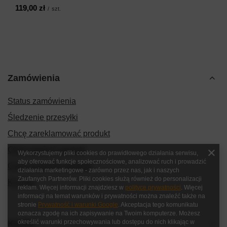
119,00 zł
/
szt.
Zamówienia
Status zamówienia
Śledzenie przesyłki
Chcę zareklamować produkt
Chcę zwrócić produkt
Wykorzystujemy pliki cookies do prawidłowego działania serwisu,
aby oferować funkcje społecznościowe, analizować ruch i prowadzić
Chcę wymienić produkt
działania marketingowe - zarówno przez nas, jak i naszych
Zaufanych Partnerów. Pliki cookies służą również do personalizacji
Kontakt
reklam. Więcej informacji znajdziesz w
polityce prywatności
. Więcej
informacji na temat warunków i prywatności można znaleźć także na
stronie
Prywatność i warunki Google
. Akceptacja tego komunikatu
oznacza zgodę na ich zapisywanie na Twoim komputerze. Możesz
Konto
określić warunki przechowywania lub dostępu do nich klikając w