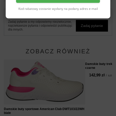
Kod rabatowy zostanie wysłany na podany adres e-mail
Potrzebujesz pomocy? Masz pytania?
Zadaj pytanie a my odpowiemy niezwłocznie,
Zadaj pytanie
najciekawsze pytania i odpowiedzi publikując
dla innych.
ZOBACZ RÓWNIEŻ
Damskie buty trekk
czarne
142,99 zł
/
szt.
Damskie buty sportowe American Club DWT103/22WH
białe