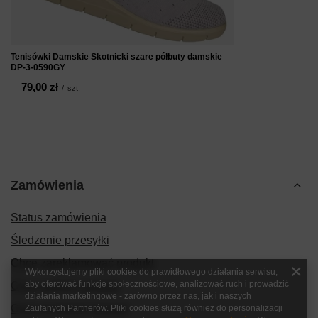
Tenisówki Damskie Skotnicki szare półbuty damskie
DP-3-0590GY
79,00 zł
/
szt.
Zamówienia
Status zamówienia
Śledzenie przesyłki
Chcę zareklamować produkt
Wykorzystujemy pliki cookies do prawidłowego działania serwisu,
aby oferować funkcje społecznościowe, analizować ruch i prowadzić
Chcę zwrócić produkt
działania marketingowe - zarówno przez nas, jak i naszych
Chcę wymienić produkt
Zaufanych Partnerów. Pliki cookies służą również do personalizacji