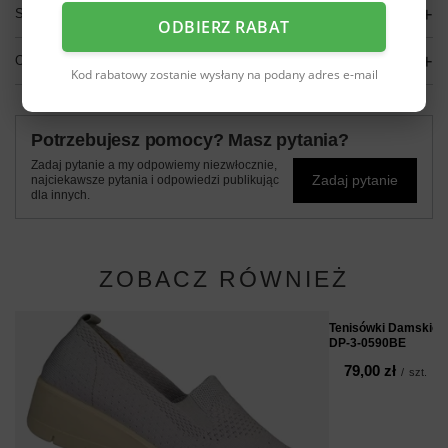
SZCZEGÓŁOWE DANE
ODBIERZ RABAT
OPINIE
(0)
Kod rabatowy zostanie wysłany na podany adres e-mail
Potrzebujesz pomocy? Masz pytania?
Zadaj pytanie a my odpowiemy niezwłocznie,
Zadaj pytanie
najciekawsze pytania i odpowiedzi publikując
dla innych.
ZOBACZ RÓWNIEŻ
Tenisówki Damskie S
DP-3-0590BE
79,00 zł
/
szt.