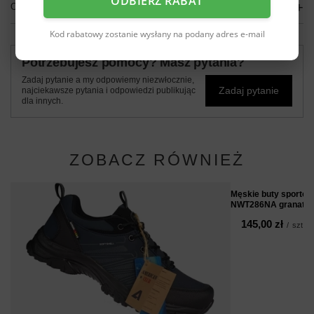
ODBIERZ RABAT
OPINIE
(0)
Kod rabatowy zostanie wysłany na podany adres e-mail
Potrzebujesz pomocy? Masz pytania?
Zadaj pytanie a my odpowiemy niezwłocznie,
Zadaj pytanie
najciekawsze pytania i odpowiedzi publikując
dla innych.
ZOBACZ RÓWNIEŻ
Męskie buty sporto
NWT286NA granato
145,00 zł
/
szt.