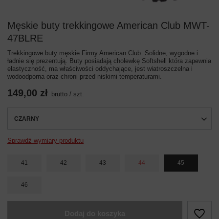
Męskie buty trekkingowe American Club MWT-
47BLRE
Trekkingowe buty męskie Firmy American Club. Solidne, wygodne i
ładnie się prezentują. Buty posiadają cholewkę Softshell która zapewnia
elastyczność, ma właściwości oddychające, jest wiatroszczelna i
wodoodporna oraz chroni przed niskimi temperaturami.
149,00 zł
brutto
/
szt.
CZARNY
Sprawdź wymiary produktu
41
42
43
44
45
46
Dodaj do koszyka