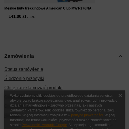
Męskie buty trekkingowe American Club MWT-176NA
141,00 zł
/
szt.
Zamówienia
Status zamówienia
Śledzenie przesyłki
Chcę zareklamować produkt
Wykorzystujemy pliki cookies do prawidłowego działania serwisu,
Chcę zwrócić produkt
aby oferować funkcje społecznościowe, analizować ruch i prowadzić
działania marketingowe - zarówno przez nas, jak i naszych
Chcę wymienić produkt
Zaufanych Partnerów. Pliki cookies służą również do personalizacji
Kontakt
reklam. Więcej informacji znajdziesz w
polityce prywatności
. Więcej
informacji na temat warunków i prywatności można znaleźć także na
stronie
Prywatność i warunki Google
. Akceptacja tego komunikatu