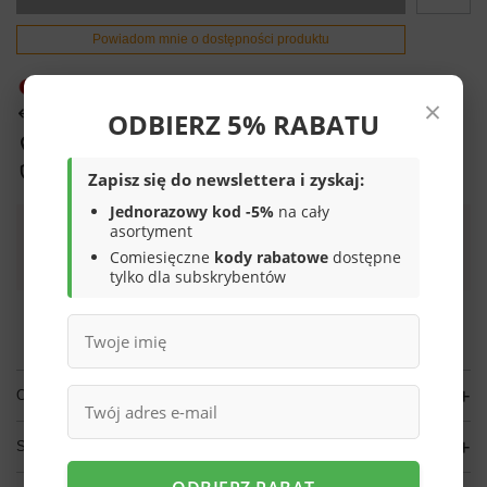
Powiadom mnie o dostępności produktu
Produkt niedostępny
×
ODBIERZ 5% RABATU
14
dni na łatwy zwrot
Sprawdź, w którym sklepie obejrzysz i kupisz od ręki
Bezpieczne zakupy
Zapisz się do newslettera i zyskaj:
Jednorazowy kod -5%
na cały
asortyment
Darmowa dostawa do paczkomatu lub punktu
Comiesięczne
kody rabatowe
dostępne
odbioru
tylko dla subskrybentów
Smile - dostawy ze sklepów internetowych przy zamówieniu od
70,00 zł
są za
darmo
Więcej informacji.
OPIS
SZCZEGÓŁOWE DANE