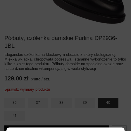
Półbuty, czółenka damskie Purlina DP2936-
1BL
Eleganckie czółenka na klockowym obcasie z skóry ekologicznej.
Miękka wkładka, chropowata podeszwa i staranne wykończenie to tylko
kilka z zalet tego produktu. Półbuty damskie na specjalne okazje oraz
na co dzień idealnie wkomponują się w wiele stylizacji
129,00 zł
brutto
/
szt.
Sprawdź wymiary produktu
36
37
38
39
40
41