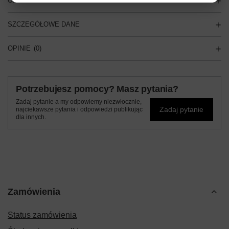
OPIS
SZCZEGÓŁOWE DANE
OPINIE
(0)
Potrzebujesz pomocy? Masz pytania?
Zadaj pytanie a my odpowiemy niezwłocznie,
Zadaj pytanie
najciekawsze pytania i odpowiedzi publikując
dla innych.
Zamówienia
Status zamówienia