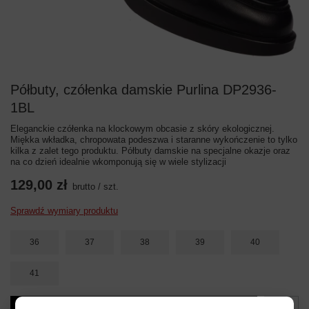
Półbuty, czółenka damskie Purlina DP2936-
1BL
Eleganckie czółenka na klockowym obcasie z skóry ekologicznej.
Miękka wkładka, chropowata podeszwa i staranne wykończenie to tylko
kilka z zalet tego produktu. Półbuty damskie na specjalne okazje oraz
na co dzień idealnie wkomponują się w wiele stylizacji
129,00 zł
brutto
/
szt.
Sprawdź wymiary produktu
36
37
38
39
40
41