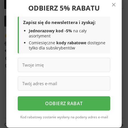
×
Dodaj do koszyka
ODBIERZ 5% RABATU
Możesz kupić także poprzez:
Zapisz się do newslettera i zyskaj:
Jednorazowy kod -5%
na cały
asortyment
Produkt dostępny w bardzo małej ilości
Comiesięczne
kody rabatowe
dostępne
Darmowa i szybka dostawa
tylko dla subskrybentów
14
dni na łatwy zwrot
Sprawdź, w którym sklepie obejrzysz i kupisz od ręki
Bezpieczne zakupy
Darmowa dostawa do paczkomatu lub punktu
odbioru
ODBIERZ RABAT
Smile - dostawy ze sklepów internetowych przy zamówieniu od
70,00 zł
są za
darmo
Więcej informacji.
Kod rabatowy zostanie wysłany na podany adres e-mail
OPIS