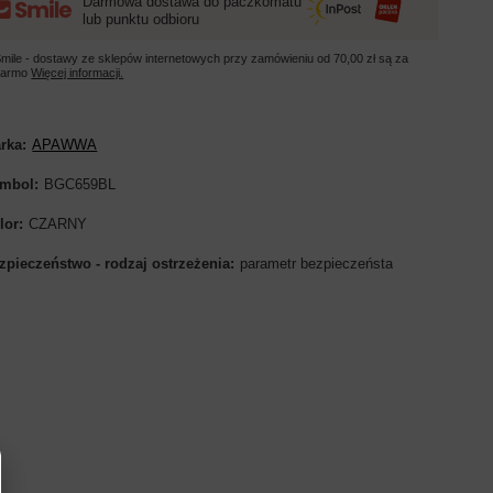
Darmowa dostawa do paczkomatu
lub punktu odbioru
mile - dostawy ze sklepów internetowych przy zamówieniu od
70,00 zł
są za
darmo
Więcej informacji.
rka
APAWWA
mbol
BGC659BL
lor
CZARNY
zpieczeństwo - rodzaj ostrzeżenia
parametr bezpieczeństa