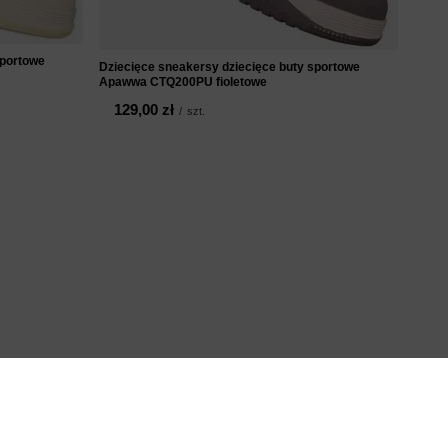
sportowe
Dziecięce sneakersy dziecięce buty sportowe
Apawwa CTQ200PU fioletowe
129,00 zł
/
szt.