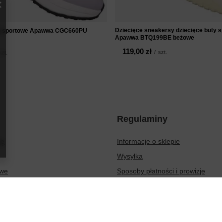
Dziecięce sneakersy dziecięce buty 
ty sportowe Apawwa CGC660PU
Apawwa BTQ199BE beżowe
119,00 zł
/
szt.
szt.
Regulaminy
ię
Informacje o sklepie
Wysyłka
owe
Sposoby płatności i prowizje
ionych produktów
Regulamin
sakcji
Polityka prywatności
Odstąpienie od umowy