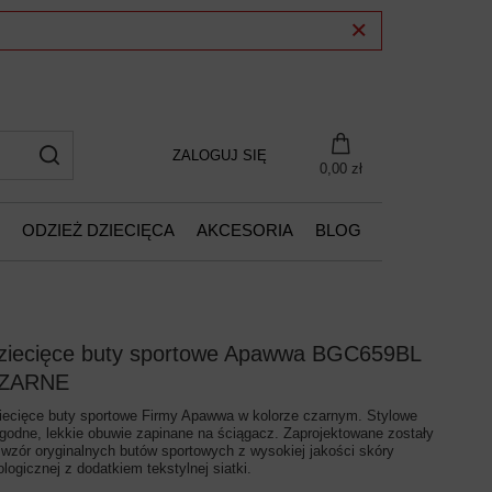
ZALOGUJ SIĘ
0,00 zł
ODZIEŻ DZIECIĘCA
AKCESORIA
BLOG
ziecięce buty sportowe Apawwa BGC659BL
ZARNE
iecięce buty sportowe Firmy Apawwa w kolorze czarnym. Stylowe
godne, lekkie obuwie zapinane na ściągacz. Zaprojektowane zostały
 wzór oryginalnych butów sportowych z wysokiej jakości skóry
ologicznej z dodatkiem tekstylnej siatki.