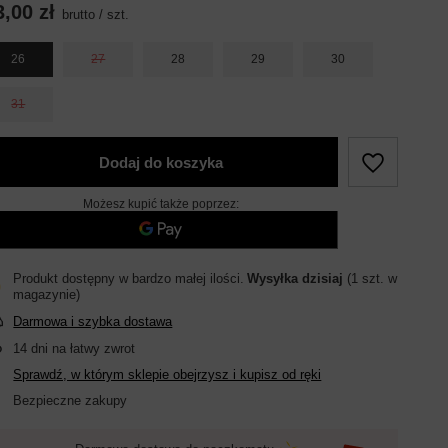
3,00 zł
brutto
/
szt.
26
27
28
29
30
31
Dodaj do koszyka
Możesz kupić także poprzez:
Produkt dostępny w bardzo małej ilości
Wysyłka
dzisiaj
(1 szt. w
magazynie)
Darmowa i szybka dostawa
14
dni na łatwy zwrot
Sprawdź, w którym sklepie obejrzysz i kupisz od ręki
Bezpieczne zakupy