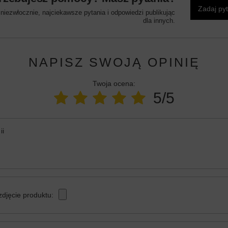
Zadaj py
iezwłocznie, najciekawsze pytania i odpowiedzi publikując
dla innych.
NAPISZ SWOJĄ OPINIĘ
Twoja ocena:
5/5
ii
zdjęcie produktu: