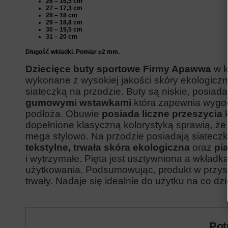
26 – 16,5 cm
27 – 17,3 cm
28 – 18 cm
29 – 18,8 cm
30 – 19,5 cm
31 – 20 cm
Długość wkładki. Pomiar ±2 mm.
Dziecięce buty sportowe Firmy Apawwa
w k
wykonane z wysokiej jakości skóry ekologiczn
siateczką na przodzie. Buty są niskie, posiad
gumowymi wstawkami
która zapewnia wygo
podłoża. Obuwie
posiada liczne przeszycia
k
dopełnione klasyczną kolorystyką sprawią, że
mega stylowo. Na przodzie posiadają siateczk
tekstylne, trwała skóra ekologiczna
oraz
pi
i wytrzymałe. Pięta jest usztywniona a wkład
użytkowania.
Podsumowując, produkt w przyst
trwały. Nadaje się idealnie do użytku na co dzi
Pot