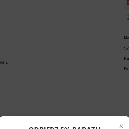
S
Ma
Sy
Ko
tylna
Be
×