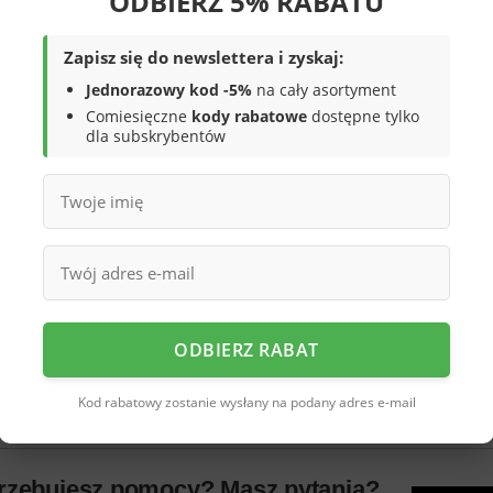
ODBIERZ 5% RABATU
Zapisz się do newslettera i zyskaj:
Jednorazowy kod -5%
na cały asortyment
Comiesięczne
kody rabatowe
dostępne tylko
dla subskrybentów
olorze czarnym z białymi paskami. obuwie
ej dopełnione materiałami tekstylnymi oraz
ajalekką
piankową podeszwę z
dę oraz dobrą przyczepność do
tóre nadają im charakteru,
 twoja pociecha będzie prezentowała się
ę która zapewnia wentylację.
Materiały
ankowa
podeszwa
sprawiają, że są lekkie
ka miękka co poprawia komfort
ODBIERZ RABAT
ępnej cenie, dobrym designie, mega
eń.
Kod rabatowy zostanie wysłany na podany adres e-mail
rzebujesz pomocy? Masz pytania?