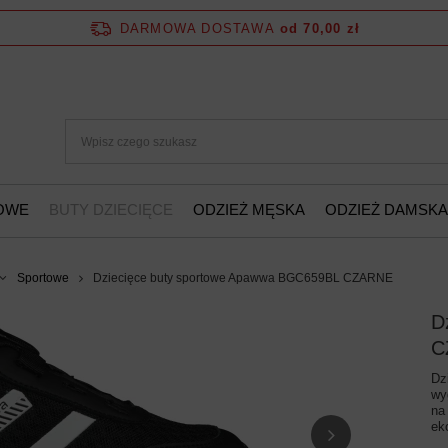
DARMOWA DOSTAWA
od 70,00 zł
ŻOWE
BUTY DZIECIĘCE
ODZIEŻ MĘSKA
ODZIEŻ DAMSKA
Sportowe
Dziecięce buty sportowe Apawwa BGC659BL CZARNE
D
C
Dz
wy
na
ek