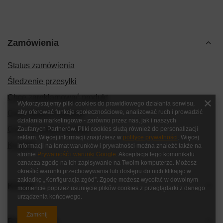
Zamówienia
Status zamówienia
Śledzenie przesyłki
Chcę zareklamować produkt
Wykorzystujemy pliki cookies do prawidłowego działania serwisu,
aby oferować funkcje społecznościowe, analizować ruch i prowadzić
Chcę zwrócić produkt
działania marketingowe - zarówno przez nas, jak i naszych
Chcę wymienić produkt
Zaufanych Partnerów. Pliki cookies służą również do personalizacji
reklam. Więcej informacji znajdziesz w
polityce prywatności
. Więcej
Kontakt
informacji na temat warunków i prywatności można znaleźć także na
stronie
Prywatność i warunki Google
. Akceptacja tego komunikatu
oznacza zgodę na ich zapisywanie na Twoim komputerze. Możesz
określić warunki przechowywania lub dostępu do nich klikając w
zakładkę „Konfiguracja zgód”. Zgodę możesz wycofać w dowolnym
Konto
momencie poprzez usunięcie plików cookies z przeglądarki z danego
urządzenia końcowego.
Zamknij
Regulaminy