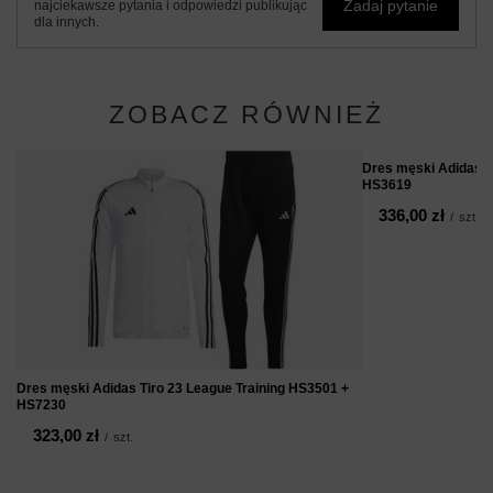
Zadaj pytanie
najciekawsze pytania i odpowiedzi publikując
dla innych.
ZOBACZ RÓWNIEŻ
Dres męski Adidas T
HS3619
336,00 zł
/
szt.
Dres męski Adidas Tiro 23 League Training HS3501 +
HS7230
323,00 zł
/
szt.