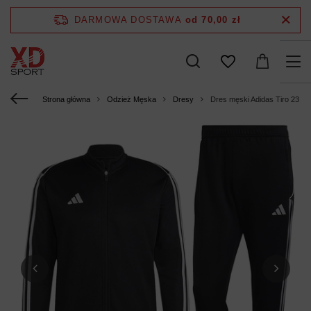
DARMOWA DOSTAWA
od 70,00 zł
Strona główna
Odzież Męska
Dresy
Dres męski Adidas Tiro 23 L