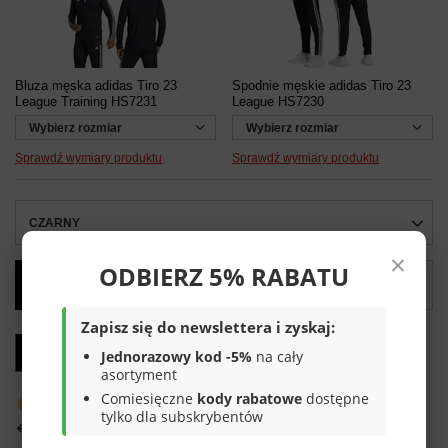
Bluza męska adidas Tiro 23
Spodnie męskie adidas Tiro 23
League Training HS7231
League HS7230
Wybierz rozmiar
Wybierz rozmiar
Sprawdź wymiary produktu
Sprawdź wymiary produktu
CZARNY
×
ODBIERZ 5% RABATU
Dodaj do koszyka
Zapisz się do newslettera i zyskaj:
Możesz kupić także poprzez:
Jednorazowy kod -5%
na cały
asortyment
Comiesięczne
kody rabatowe
dostępne
Produkt dostępny w bardzo małej ilości
tylko dla subskrybentów
14
dni na łatwy zwrot