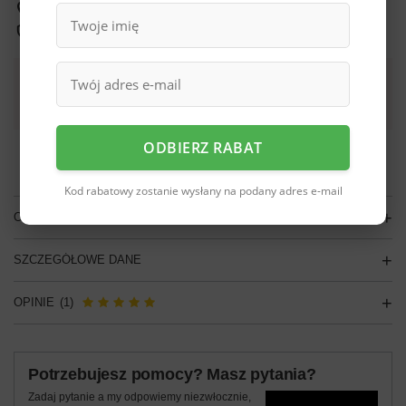
Sprawdź, w którym sklepie obejrzysz i kupisz od ręki
Bezpieczne zakupy
Darmowa dostawa do paczkomatu lub punktu
odbioru
ODBIERZ RABAT
Smile - dostawy ze sklepów internetowych przy zamówieniu od
70,00 zł
są za
darmo
Więcej informacji.
Kod rabatowy zostanie wysłany na podany adres e-mail
OPIS
SZCZEGÓŁOWE DANE
OPINIE
(1)
Potrzebujesz pomocy? Masz pytania?
Zadaj pytanie a my odpowiemy niezwłocznie,