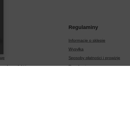
Regulaminy
ię
Informacje o sklepie
Wysyłka
owe
Sposoby płatności i prowizje
ionych produktów
Regulamin
sakcji
Polityka prywatności
Odstąpienie od umowy