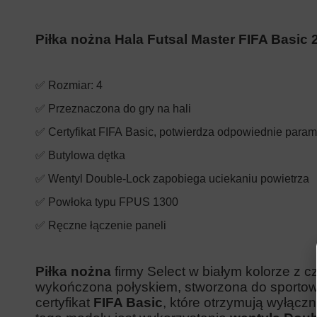
Piłka nożna Hala Futsal Master FIFA Basic
✅ Rozmiar: 4
✅
Przeznaczona
do gry na hali
✅ Certyfikat FIFA Basic, potwierdza odpowiednie param
✅ Butylowa dętka
✅ W
entyl Double-Lock zapobiega uciekaniu powietrza
✅
Powłoka typu FPUS 1300
✅
Ręczne łączenie paneli
Piłka nożna
firmy Select
w białym kolorze z
cz
wykończona połyskiem
, stworzona do sporto
certyfikat
FIFA Basic
, które otrzymują
wyłączni