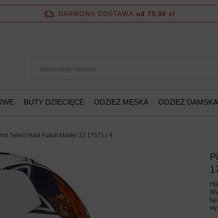
DARMOWA DOSTAWA
od 70,00 zł
ŻOWE
BUTY DZIECIĘCE
ODZIEŻ MĘSKA
ODZIEŻ DAMSKA
żna Select Hala Futsal Master 22 17571 r 4
P
1
Ha
Wy
łą
wy