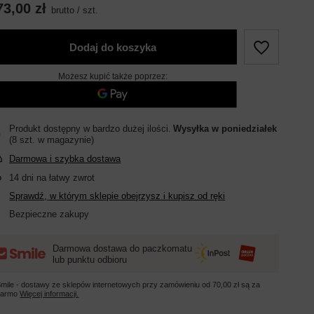
73,00 zł
brutto
/
szt.
Dodaj do koszyka
Możesz kupić także poprzez:
Produkt dostępny w bardzo dużej ilości
Wysyłka
w poniedziałek
(8 szt. w magazynie)
Darmowa i szybka dostawa
14
dni na łatwy zwrot
Sprawdź, w którym sklepie obejrzysz i kupisz od ręki
Bezpieczne zakupy
Darmowa dostawa do paczkomatu
lub punktu odbioru
mile - dostawy ze sklepów internetowych przy zamówieniu od
70,00 zł
są za
darmo
Więcej informacji.