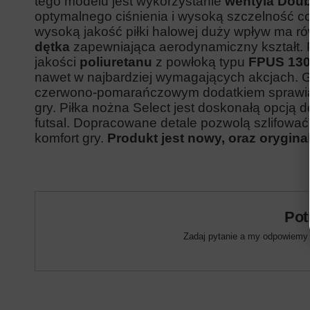
tego modelu jest wykorzystanie
wentyla Doub
optymalnego ciśnienia i wysoką szczelność c
wysoką jakość piłki halowej duży wpływ ma r
dętka
zapewniająca aerodynamiczny kształt. 
jakości
poliuretanu
z powłoką typu
FPUS 13
nawet w najbardziej wymagających
akcjach. 
czerwono-pomarańczowym dodatkiem sprawia 
gry. Piłka nożna Select jest doskonałą opcją
futsal.
Dopracowane detale pozwolą szlifować 
komfort gry.
Produkt jest nowy, oraz orygina
Pot
Zadaj pytanie a my odpowiemy n