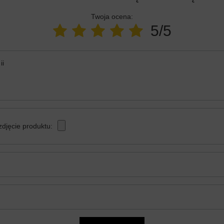
Twoja ocena:
5/5
ii
zdjęcie produktu: