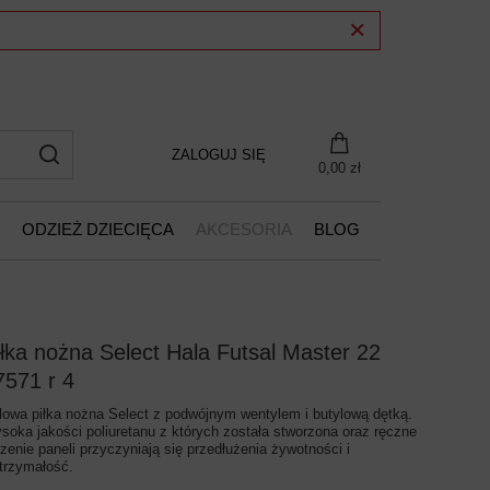
ZALOGUJ SIĘ
0,00 zł
ODZIEŻ DZIECIĘCA
AKCESORIA
BLOG
iłka nożna Select Hala Futsal Master 22
7571 r 4
lowa piłka nożna Select z podwójnym wentylem i butylową dętką.
soka jakości poliuretanu z których została stworzona oraz ręczne
czenie paneli przyczyniają się przedłużenia żywotności i
trzymałość.