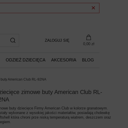
ZALOGUJ SIĘ
0,00 zł
ODZIEŻ DZIECIĘCA
AKCESORIA
BLOG
 buty American Club RL-92NA
ziecięce zimowe buty American Club RL-
2NA
mowe buty dziecięce Firmy American Club w kolorze granatowym.
stały wykonane z wysokiej jakości materiałów, posiadają cholewkę
ftshell która chroni prze niską temperaturą wiatrem, deszczem oraz
iegiem.