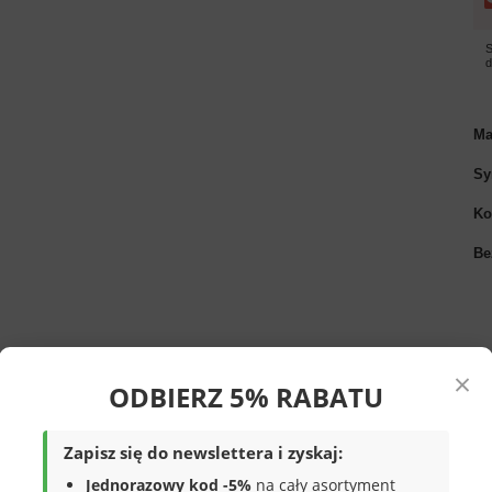
S
Ma
Sy
Ko
Be
×
ODBIERZ 5% RABATU
Zapisz się do newslettera i zyskaj:
b
w kolorze granatowym. Obuwie solidne,
Jednorazowy kod -5%
na cały asortyment