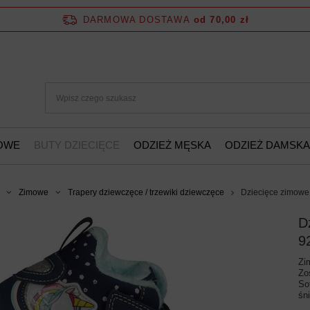
DARMOWA DOSTAWA
od 70,00 zł
ŻOWE
BUTY DZIECIĘCE
ODZIEŻ MĘSKA
ODZIEŻ DAMSKA
Zimowe
Trapery dziewczęce / trzewiki dziewczęce
Dziecięce zimowe
D
9
Zi
Zo
So
śn