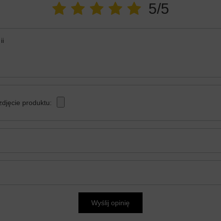
5/5
ii
zdjęcie produktu:
Wyślij opinię