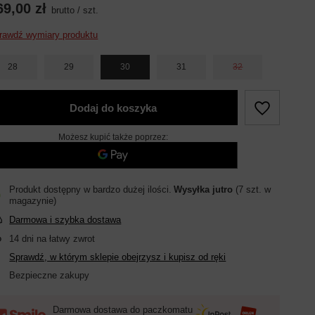
69,00 zł
brutto
/
szt.
rawdź wymiary produktu
28
29
30
31
32
Dodaj do koszyka
Możesz kupić także poprzez:
Produkt dostępny w bardzo dużej ilości
Wysyłka
jutro
(7 szt. w
magazynie)
Darmowa i szybka dostawa
14
dni na łatwy zwrot
Sprawdź, w którym sklepie obejrzysz i kupisz od ręki
Bezpieczne zakupy
Darmowa dostawa do paczkomatu