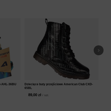
Zimow
dziec
99
ub AHL-36BU
Dziecięce buty przejściowe American Club CXD-
65BL
89,00 zł
/
szt.