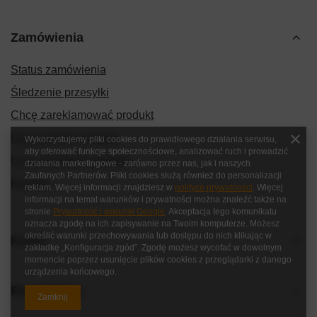
Zamówienia
Status zamówienia
Śledzenie przesyłki
Chcę zareklamować produkt
Chcę zwrócić produkt
Wykorzystujemy pliki cookies do prawidłowego działania serwisu,
aby oferować funkcje społecznościowe, analizować ruch i prowadzić
Chcę wymienić produkt
działania marketingowe - zarówno przez nas, jak i naszych
Zaufanych Partnerów. Pliki cookies służą również do personalizacji
Kontakt
reklam. Więcej informacji znajdziesz w
polityce prywatności
. Więcej
informacji na temat warunków i prywatności można znaleźć także na
stronie
Prywatność i warunki Google
. Akceptacja tego komunikatu
oznacza zgodę na ich zapisywanie na Twoim komputerze. Możesz
określić warunki przechowywania lub dostępu do nich klikając w
Konto
zakładkę „Konfiguracja zgód”. Zgodę możesz wycofać w dowolnym
momencie poprzez usunięcie plików cookies z przeglądarki z danego
urządzenia końcowego.
Regulaminy
Zamknij