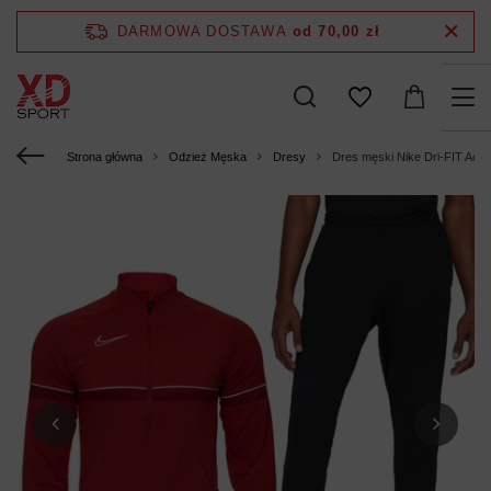
DARMOWA DOSTAWA
od 70,00 zł
Strona główna
Odzież Męska
Dresy
Dres męski Nike Dri-FIT Ac