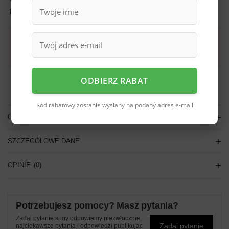
Bezpieczne zakupy
Darmowa dostawa do paczkomatu lub punktu
odbioru
Smile - dostawy ze sklepów internetowych przy zamówieniu od
70,00 zł
są za
ODBIERZ RABAT
darmo
Więcej informacji.
Kod rabatowy zostanie wysłany na podany adres e-mail
OPIS
SZCZEGÓŁOWE DANE
OPINIE
(0)
Potrzebujesz pomocy? Masz pytania?
Zadaj pytanie a my odpowiemy niezwłocznie,
Zadaj pytanie
najciekawsze pytania i odpowiedzi publikując