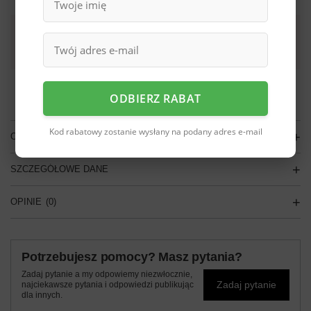
Darmowa dostawa do paczkomatu lub punktu
odbioru
Smile - dostawy ze sklepów internetowych przy zamówieniu od
70,00 zł
są za
darmo
Więcej informacji.
ODBIERZ RABAT
Kod rabatowy zostanie wysłany na podany adres e-mail
OPIS
SZCZEGÓŁOWE DANE
OPINIE
(0)
Potrzebujesz pomocy? Masz pytania?
Zadaj pytanie a my odpowiemy niezwłocznie,
Zadaj pytanie
najciekawsze pytania i odpowiedzi publikując
dla innych.