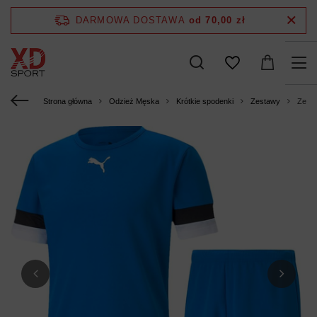
DARMOWA DOSTAWA
od 70,00 zł
Strona główna
Odzież Męska
Krótkie spodenki
Zestawy
Zesta