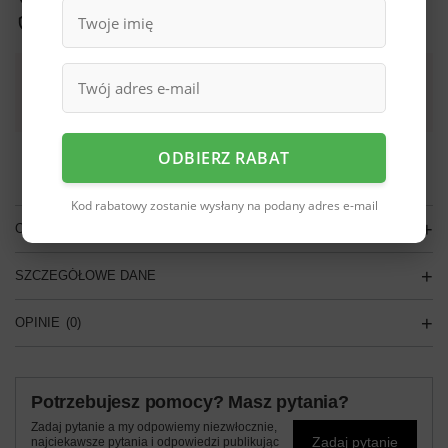
Bezpieczne zakupy
Darmowa dostawa do paczkomatu lub punktu
odbioru
Smile - dostawy ze sklepów internetowych przy zamówieniu od
70,00 zł
są za
ODBIERZ RABAT
darmo
Więcej informacji.
Kod rabatowy zostanie wysłany na podany adres e-mail
OPIS
SZCZEGÓŁOWE DANE
OPINIE
(0)
Potrzebujesz pomocy? Masz pytania?
Zadaj pytanie a my odpowiemy niezwłocznie,
Zadaj pytanie
najciekawsze pytania i odpowiedzi publikując