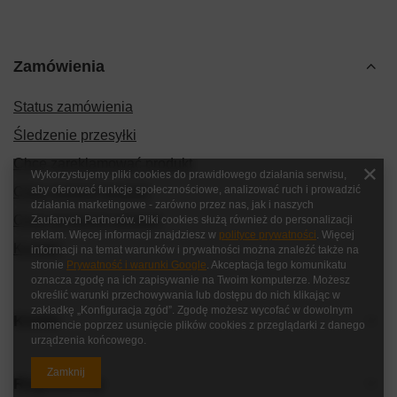
Zamówienia
Status zamówienia
Śledzenie przesyłki
Chcę zareklamować produkt
Wykorzystujemy pliki cookies do prawidłowego działania serwisu,
aby oferować funkcje społecznościowe, analizować ruch i prowadzić
Chcę zwrócić produkt
działania marketingowe - zarówno przez nas, jak i naszych
Chcę wymienić produkt
Zaufanych Partnerów. Pliki cookies służą również do personalizacji
reklam. Więcej informacji znajdziesz w
polityce prywatności
. Więcej
Kontakt
informacji na temat warunków i prywatności można znaleźć także na
stronie
Prywatność i warunki Google
. Akceptacja tego komunikatu
oznacza zgodę na ich zapisywanie na Twoim komputerze. Możesz
określić warunki przechowywania lub dostępu do nich klikając w
zakładkę „Konfiguracja zgód”. Zgodę możesz wycofać w dowolnym
Konto
momencie poprzez usunięcie plików cookies z przeglądarki z danego
urządzenia końcowego.
Zamknij
Regulaminy