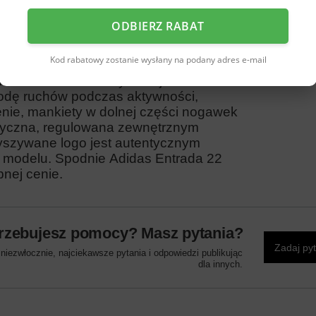
22 Sweat
ODBIERZ RABAT
dla zapewnienia komfortu i wygody
ędzie. Zostały wykonane w 70% z
Kod rabatowy zostanie wysłany na podany adres e-mail
 poliestru pochodzącego z
. Model o standardowym kroju ze
dę ruchów podczas aktywności,
enie, mankiety w dolnej części nogawek
astyczna, regulowana zewnętrznym
Wyszywane logo jest autentycznym
yl modelu. Spodnie Adidas Entrada 22
pnej cenie.
rzebujesz pomocy? Masz pytania?
Zadaj py
iezwłocznie, najciekawsze pytania i odpowiedzi publikując
dla innych.