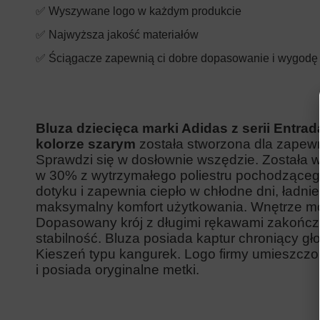
✅ Wyszywane logo w każdym produkcie
✅ Najwyższa jakość materiałów
✅ Ściągacze zapewnią ci dobre dopasowanie i wygodę
Bluza dziecięca marki Adidas z serii Entr
kolorze szarym
została stworzona dla zapew
Sprawdzi się w dosłownie wszędzie. Została
w 30% z wytrzymałego poliestru pochodzącego 
dotyku i zapewnia ciepło w chłodne dni, ładni
maksymalny komfort użytkowania. Wnętrze mod
Dopasowany krój z długimi rękawami zakońc
stabilność. Bluza posiada kaptur chroniący g
Kieszeń typu kangurek. Logo firmy umieszczone
i posiada oryginalne metki.