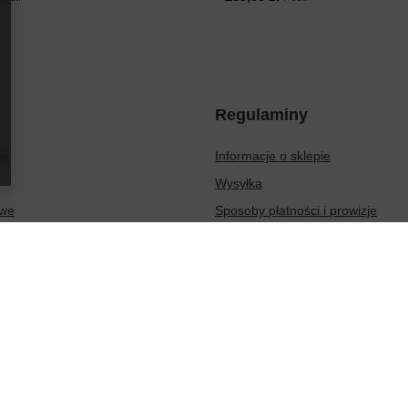
Regulaminy
ię
Informacje o sklepie
Wysyłka
owe
Sposoby płatności i prowizje
ionych produktów
Regulamin
sakcji
Polityka prywatności
Odstąpienie od umowy