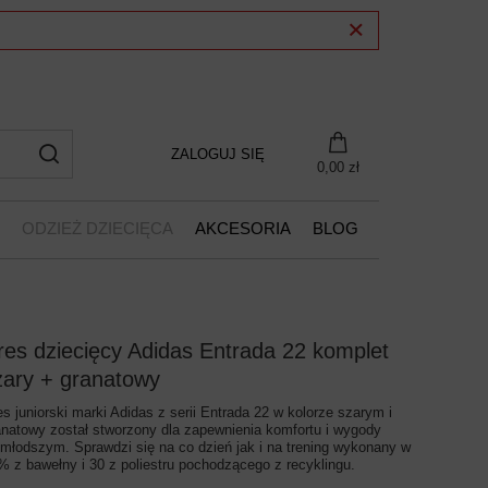
ZALOGUJ SIĘ
0,00 zł
ODZIEŻ DZIECIĘCA
AKCESORIA
BLOG
res dziecięcy Adidas Entrada 22 komplet
zary + granatowy
es juniorski marki Adidas z serii Entrada 22 w kolorze szarym i
anatowy został stworzony dla zapewnienia komfortu i wygody
jmłodszym. Sprawdzi się na co dzień jak i na trening wykonany w
% z bawełny i 30 z poliestru pochodzącego z recyklingu.