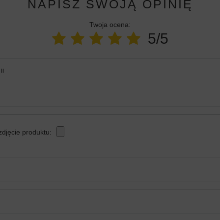
NAPISZ SWOJĄ OPINIĘ
Twoja ocena:
5/5
ii
zdjęcie produktu: