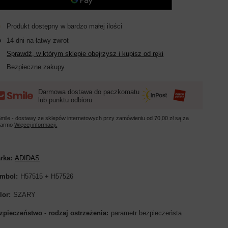
Produkt dostępny w bardzo małej ilości
14
dni na łatwy zwrot
Sprawdź, w którym sklepie obejrzysz i kupisz od ręki
Bezpieczne zakupy
Darmowa dostawa do paczkomatu
lub punktu odbioru
mile - dostawy ze sklepów internetowych przy zamówieniu od
70,00 zł
są za
darmo
Więcej informacji.
rka
ADIDAS
mbol
H57515 + H57526
lor
SZARY
zpieczeństwo - rodzaj ostrzeżenia
parametr bezpieczeństa