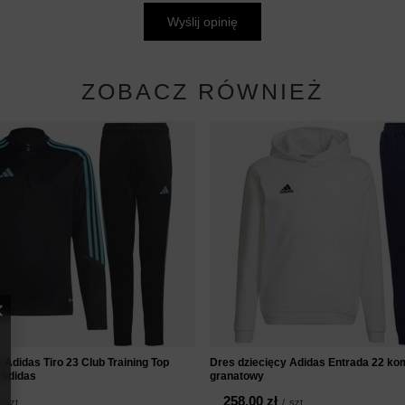
Wyślij opinię
ZOBACZ RÓWNIEŻ
 Adidas Tiro 23 Club Training Top
Dres dziecięcy Adidas Entrada 22 kom
 Adidas
granatowy
258,00 zł
szt.
/
szt.