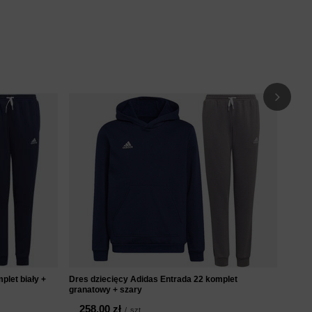
Dres 
25
plet biały +
Dres dziecięcy Adidas Entrada 22 komplet
granatowy + szary
258,00 zł
/
szt.