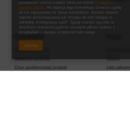
prywatności można znaleźć także na stronie
Prywatność i
warunki Google
. Akceptacja tego komunikatu oznacza zgodę
na ich zapisywanie na Twoim komputerze. Możesz określić
warunki przechowywania lub dostępu do nich klikając w
zakładkę „Konfiguracja zgód”. Zgodę możesz wycofać w
dowolnym momencie poprzez usunięcie plików cookies z
przeglądarki z danego urządzenia końcowego.
Zamówienia
Konto
Zamknij
Status zamówienia
Zarejestruj s
Śledzenie przesyłki
Koszyk
Chcę zareklamować produkt
Listy zakup
Chcę zwrócić produkt
Lista zakup
Chcę wymienić produkt
Historia tran
Kontakt
Moje rabaty
Newsletter