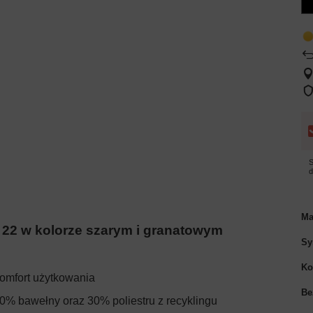
S
Ma
da 22 w kolorze szarym i granatowym
Sy
Ko
komfort użytkowania
Be
70% bawełny oraz 30% poliestru z recyklingu