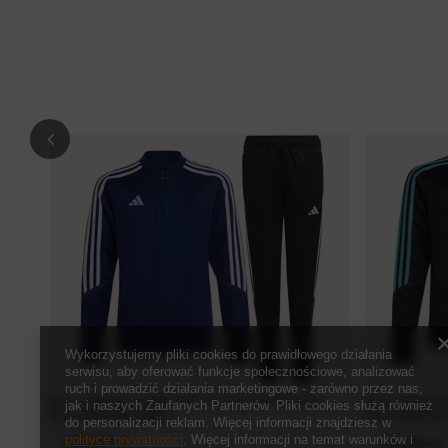
Wykorzystujemy pliki cookies do prawidłowego działania
serwisu, aby oferować funkcje społecznościowe, analizować
ruch i prowadzić działania marketingowe - zarówno przez nas,
Dres dziecięcy Adidas Tiro 23 Club Training Top
Dres dziecięcy
jak i naszych Zaufanych Partnerów. Pliki cookies służą również
Dres juniorski Adidas
Dres juniorski
do personalizacji reklam. Więcej informacji znajdziesz w
polityce prywatności
. Więcej informacji na temat warunków i
270,00 zł
254,00 zł
/
szt.
/