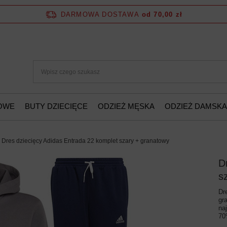
DARMOWA DOSTAWA
od 70,00 zł
ŻOWE
BUTY DZIECIĘCE
ODZIEŻ MĘSKA
ODZIEŻ DAMSKA
Dres dziecięcy Adidas Entrada 22 komplet szary + granatowy
D
s
Dr
gr
na
70