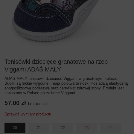
Tenisówki dziecięce granatowe na rzep
Viggami ADAŚ MAŁY
ADAŚ MAŁY tenisówki dziecięce Viggami w granatowym kolorze.
Buciki są lekkie wygodne i mają półotwarte noski Posiadają elastyczną
antypoślizgową podeszwę oraz certyfikat zdrowej stopy. Produkt jest
stworzony w Polsce przez firmę Viggami.
57,00 zł
brutto
/
szt.
Sprawdź wymiary produktu
20
21
22
23
24