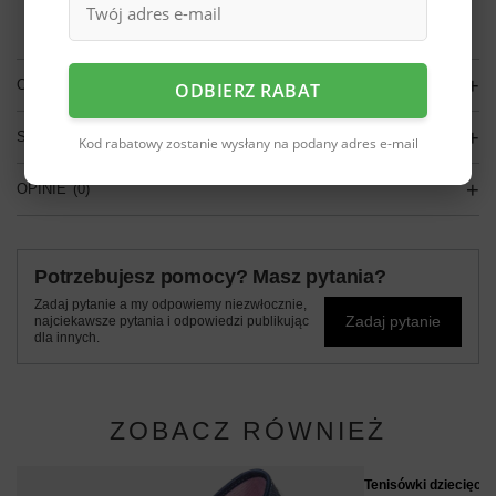
darmo
Więcej informacji.
OPIS
ODBIERZ RABAT
SZCZEGÓŁOWE DANE
Kod rabatowy zostanie wysłany na podany adres e-mail
OPINIE
(0)
Potrzebujesz pomocy? Masz pytania?
Zadaj pytanie a my odpowiemy niezwłocznie,
Zadaj pytanie
najciekawsze pytania i odpowiedzi publikując
dla innych.
ZOBACZ RÓWNIEŻ
Tenisówki dziecięce