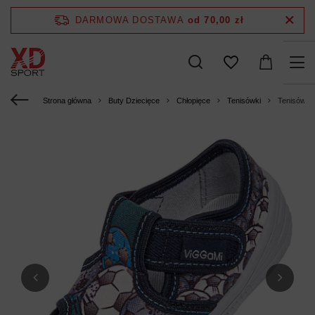
DARMOWA DOSTAWA
od 70,00 zł
Strona główna
Buty Dziecięce
Chłopięce
Tenisówki
Tenisówki