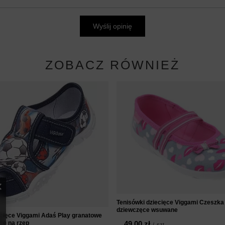
Wyślij opinię
ZOBACZ RÓWNIEŻ
Tenisówki dziecięce Viggami Czeszka
dziewczęce wsuwane
ecięce Viggami Adaś Play granatowe
ce na rzep
49,00 zł
/
szt.