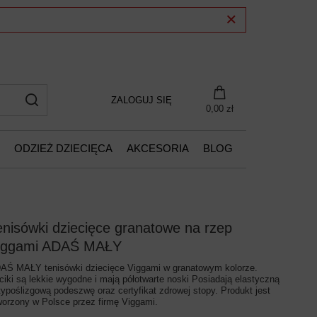
ZALOGUJ SIĘ
0,00 zł
ODZIEŻ DZIECIĘCA
AKCESORIA
BLOG
enisówki dziecięce granatowe na rzep
iggami ADAŚ MAŁY
AŚ MAŁY tenisówki dziecięce Viggami w granatowym kolorze.
ciki są lekkie wygodne i mają półotwarte noski Posiadają elastyczną
typoślizgową podeszwę oraz certyfikat zdrowej stopy. Produkt jest
worzony w Polsce przez firmę Viggami.