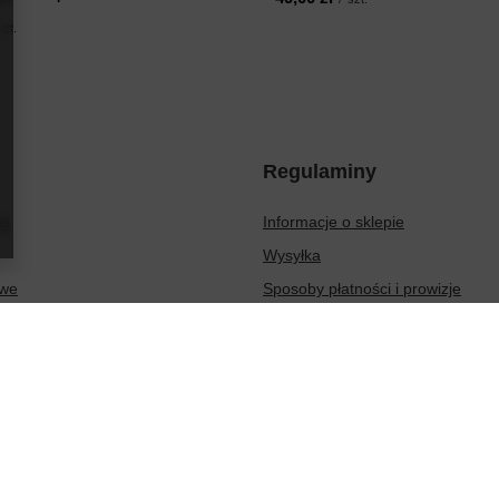
szt.
Regulaminy
ię
Informacje o sklepie
Wysyłka
owe
Sposoby płatności i prowizje
ionych produktów
Regulamin
sakcji
Polityka prywatności
Odstąpienie od umowy