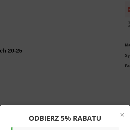
S
Ma
ch 20-25
Sy
Be
×
ODBIERZ 5% RABATU