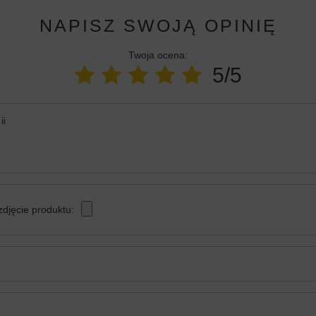
NAPISZ SWOJĄ OPINIĘ
Twoja ocena:
5/5
ii
zdjęcie produktu: