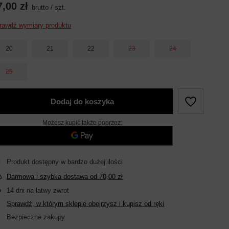
7,00 zł
brutto
/
szt.
rawdź wymiary produktu
20
21
22
23
24
25
Dodaj do koszyka
Możesz kupić także poprzez:
Produkt dostępny w bardzo dużej ilości
Darmowa i szybka dostawa
od
70,00 zł
14
dni na łatwy zwrot
Sprawdź, w którym sklepie obejrzysz i kupisz od ręki
Bezpieczne zakupy