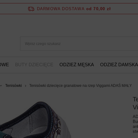
DARMOWA DOSTAWA
od 70,00 zł
ŻOWE
BUTY DZIECIĘCE
ODZIEŻ MĘSKA
ODZIEŻ DAMSKA
Tenisówki
Tenisówki dziecięce granatowe na rzep Viggami ADAŚ MAŁY
T
V
AD
Bu
an
st