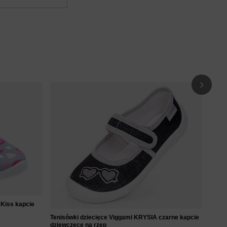
Tenis
dziew
49
 Kiss kapcie
Tenisówki dziecięce Viggami KRYSIA czarne kapcie
dziewczęce na rzep