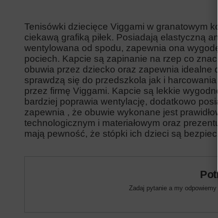
Tenisówki dziecięce Viggami w granatowym ko
ciekawą grafiką piłek. Posiadają elastyczną a
wentylowana od spodu, zapewnia ona wygodę
pociech. Kapcie są zapinanie na rzep co znac
obuwia przez dziecko oraz zapewnia idealne d
sprawdzą się do przedszkola jak i harcowania
przez firmę Viggami. Kapcie są lekkie wygodne
bardziej poprawia wentylację, dodatkowo posia
zapewnia , że obuwie wykonane jest prawidł
technologicznym i materiałowym oraz prezentu
mają pewność, że stópki ich dzieci są bezpiecz
Pot
Zadaj pytanie a my odpowiemy n