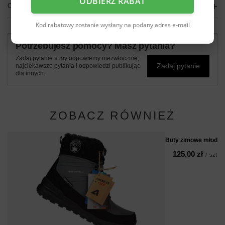
ODBIERZ RABAT
OPINIE
(0)
Kod rabatowy zostanie wysłany na podany adres e-mail
Potrzebujesz pomocy? Masz pytania?
Zadaj pytanie a my odpowiemy niezwłocznie,
Zadaj pytanie
najciekawsze pytania i odpowiedzi publikując
dla innych.
ZOBACZ RÓWNIEŻ
Buty zimowe młodzi
125,00 zł
/
szt.