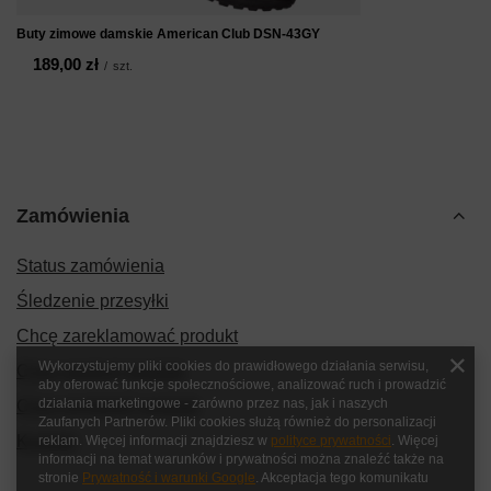
Buty zimowe damskie American Club DSN-43GY
189,00 zł
/
szt.
Zamówienia
Status zamówienia
Śledzenie przesyłki
Chcę zareklamować produkt
Wykorzystujemy pliki cookies do prawidłowego działania serwisu,
Chcę zwrócić produkt
aby oferować funkcje społecznościowe, analizować ruch i prowadzić
działania marketingowe - zarówno przez nas, jak i naszych
Chcę wymienić produkt
Zaufanych Partnerów. Pliki cookies służą również do personalizacji
Kontakt
reklam. Więcej informacji znajdziesz w
polityce prywatności
. Więcej
informacji na temat warunków i prywatności można znaleźć także na
stronie
Prywatność i warunki Google
. Akceptacja tego komunikatu