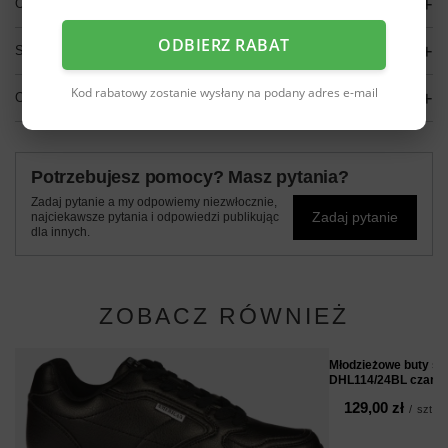
OPIS
ODBIERZ RABAT
SZCZEGÓŁOWE DANE
Kod rabatowy zostanie wysłany na podany adres e-mail
OPINIE
(0)
Potrzebujesz pomocy? Masz pytania?
Zadaj pytanie a my odpowiemy niezwłocznie,
Zadaj pytanie
najciekawsze pytania i odpowiedzi publikując
dla innych.
ZOBACZ RÓWNIEŻ
Młodzieżowe buty sp
DHL114/24BL czarn
129,00 zł
/
szt.