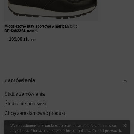
Młodzieżowe buty sportowe American Club
DFH26/22BL czarne
109,00 zł
/
szt.
Zamówienia
Status zamówienia
Śledzenie przesyłki
Chcę zareklamować produkt
Chcę zwrócić produkt
Wykorzystujemy pliki cookies do prawidłowego działania serwisu,
aby oferować funkcje społecznościowe, analizować ruch i prowadzić
Chcę wymienić produkt