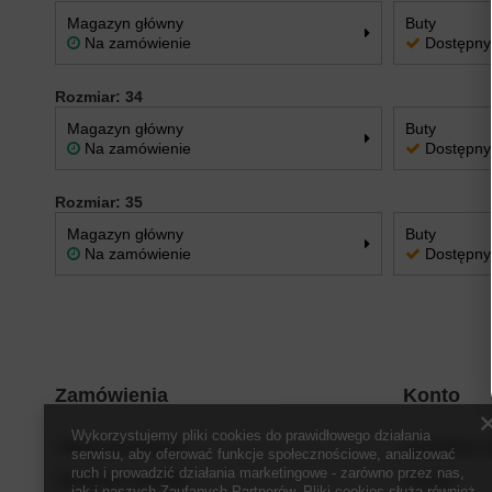
Magazyn główny
Buty
Na zamówienie
Dostępny
Rozmiar: 34
Magazyn główny
Buty
Na zamówienie
Dostępny
Rozmiar: 35
Magazyn główny
Buty
Na zamówienie
Dostępny
Zamówienia
Konto
Wykorzystujemy pliki cookies do prawidłowego działania
Status zamówienia
Zarejestruj s
serwisu, aby oferować funkcje społecznościowe, analizować
ruch i prowadzić działania marketingowe - zarówno przez nas,
Śledzenie przesyłki
Koszyk
jak i naszych Zaufanych Partnerów. Pliki cookies służą również