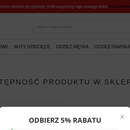
ienia złożone do godziny 14:00 wysyłamy tego samego dnia!
Przy zamówi
ŻOWE
BUTY DZIECIĘCE
ODZIEŻ MĘSKA
ODZIEŻ DAMSKA
TĘPNOŚĆ PRODUKTU W SKLE
×
ODBIERZ 5% RABATU