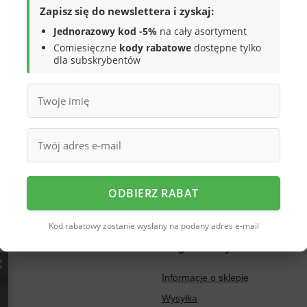
Zapisz się do newslettera i zyskaj:
Jednorazowy kod -5%
na cały asortyment
Comiesięczne
kody rabatowe
dostępne tylko
dla subskrybentów
ODBIERZ RABAT
Kod rabatowy zostanie wysłany na podany adres e-mail
Regulaminy
ię
Informacje o sklepie
Wysyłka