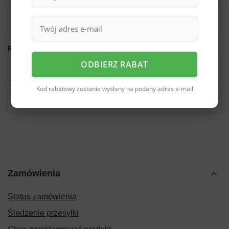
Buty
Dostępny
Rozmiar: 45
ODBIERZ RABAT
Magazyn główny
Na zamówienie
Kod rabatowy zostanie wysłany na podany adres e-mail
Buty
Dostępny
Zamówienia
Status zamówienia
Śledzenie przesyłki