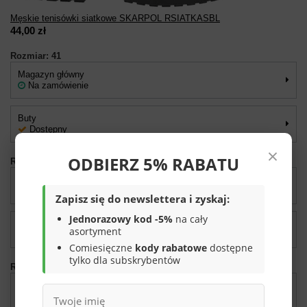
Męskie tenisówki siatkowe SKARPOL RSIATKASBL
44,00 zł
Rozmiar: 41
Magazyn główny
Na zamówienie
Buty
Dostępny
×
ODBIERZ 5% RABATU
Rozmiar: 42
Magazyn główny
Na zamówienie
Zapisz się do newslettera i zyskaj:
Jednorazowy kod -5%
na cały
Buty
asortyment
Dostępny
Comiesięczne
kody rabatowe
dostępne
tylko dla subskrybentów
Rozmiar: 44
Magazyn główny
Na zamówienie