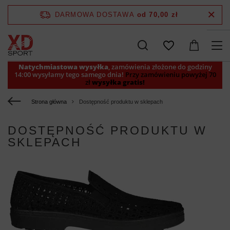
DARMOWA DOSTAWA
od 70,00 zł
Natychmiastowa wysyłka
, zamówienia złożone do godziny
14:00 wysyłamy tego samego dnia!
Przy zamówieniu powyżej 70
zł
wysyłka gratis!
Strona główna
Dostępność produktu w sklepach
DOSTĘPNOŚĆ PRODUKTU W
SKLEPACH