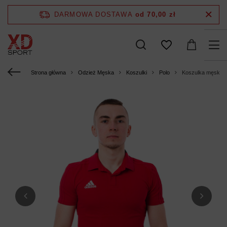
DARMOWA DOSTAWA
od 70,00 zł
Strona główna
Odzież Męska
Koszulki
Polo
Koszulka męska A