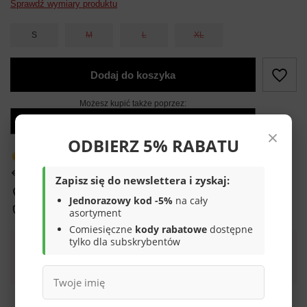
Sprawdź wymiary produktu
S
M
L
XL
Dodaj do koszyka
Możesz kupić także poprzez:
×
ODBIERZ 5% RABATU
Produkt dostępny w bardzo małej ilości
14
dni na łatwy zwrot
Zapisz się do newslettera i zyskaj:
Sprawdź, w którym sklepie obejrzysz i kupisz od ręki
Jednorazowy kod -5%
na cały
Bezpieczne zakupy
asortyment
Comiesięczne
kody rabatowe
dostępne
tylko dla subskrybentów
Darmowa dostawa do paczkomatu lub punktu
odbioru
Smile - dostawy ze sklepów internetowych przy zamówieniu od
70,00 zł
są za