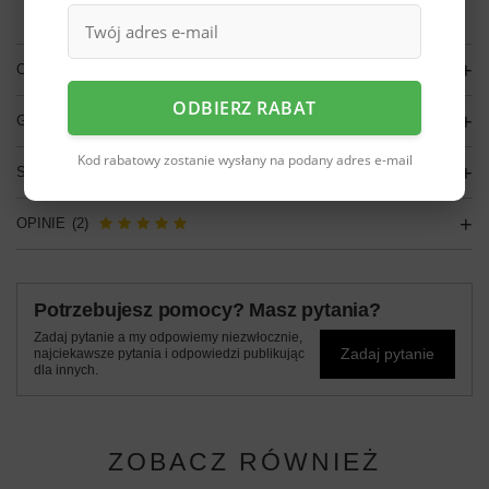
darmo
Więcej informacji.
OPIS
ODBIERZ RABAT
GŁÓWNE PARAMETRY
Kod rabatowy zostanie wysłany na podany adres e-mail
SZCZEGÓŁOWE DANE
OPINIE
(2)
Potrzebujesz pomocy? Masz pytania?
Zadaj pytanie a my odpowiemy niezwłocznie,
Zadaj pytanie
najciekawsze pytania i odpowiedzi publikując
dla innych.
ZOBACZ RÓWNIEŻ