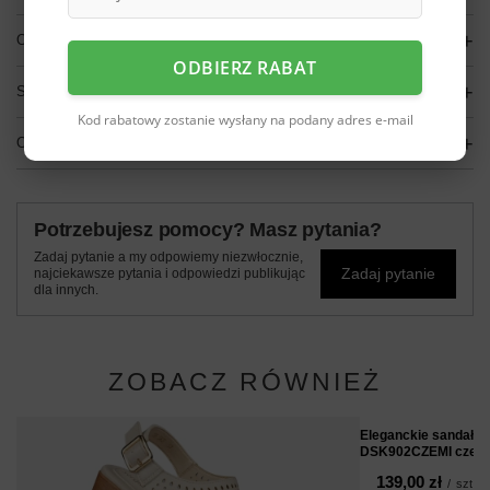
OPIS
ODBIERZ RABAT
SZCZEGÓŁOWE DANE
Kod rabatowy zostanie wysłany na podany adres e-mail
OPINIE
(0)
Potrzebujesz pomocy? Masz pytania?
Zadaj pytanie a my odpowiemy niezwłocznie,
Zadaj pytanie
najciekawsze pytania i odpowiedzi publikując
dla innych.
ZOBACZ RÓWNIEŻ
Eleganckie sandały 
DSK902CZEMI czer
139,00 zł
/
szt.