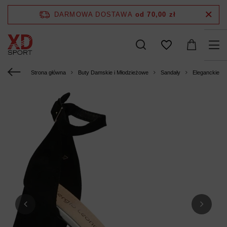
DARMOWA DOSTAWA
od 70,00 zł
Strona główna
Buty Damskie i Młodzieżowe
Sandały
Eleganckie s