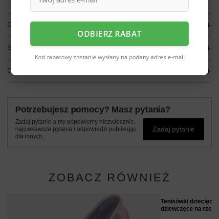
OPIS
ODBIERZ RABAT
SZCZEGÓŁOWE DANE
Kod rabatowy zostanie wysłany na podany adres e-mail
OPINIE
(0)
Potrzebujesz pomocy? Masz pytania?
Zadaj pytanie a my odpowiemy niezwłocznie,
Zadaj pytanie
najciekawsze pytania i odpowiedzi publikując
dla innych.
ZOBACZ RÓWNIEŻ
Tenisówki dziecięce
dziewczęce na rzep 