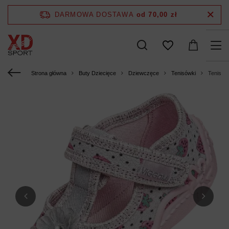
DARMOWA DOSTAWA
od 70,00 zł
Strona główna
Buty Dziecięce
Dziewczęce
Tenisówki
Tenisówk