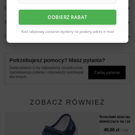
OPIS
ODBIERZ RABAT
SZCZEGÓŁOWE DANE
Kod rabatowy zostanie wysłany na podany adres e-mail
OPINIE
(0)
Potrzebujesz pomocy? Masz pytania?
Zadaj pytanie a my odpowiemy niezwłocznie,
Zadaj pytanie
najciekawsze pytania i odpowiedzi publikując
dla innych.
ZOBACZ RÓWNIEŻ
Tenisówki dziecięce
dziewczęce na rzep 
49,00 zł
/
szt.