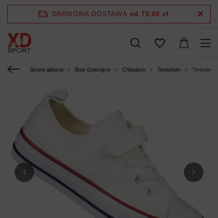
DARMOWA DOSTAWA
od 70,00 zł
Strona główna
Buty Dziecięce
Chłopięce
Tenisówki
Tenisówki