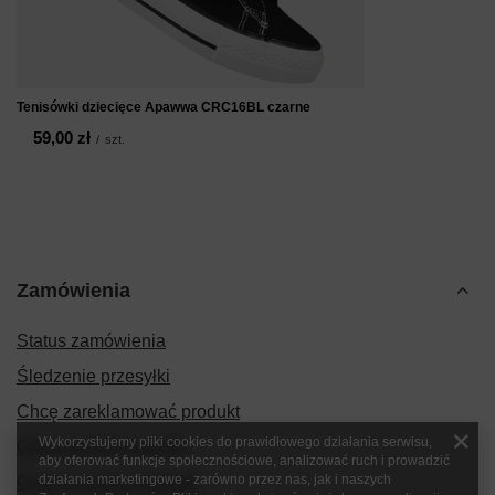
Tenisówki dziecięce Apawwa CRC16BL czarne
59,00 zł
/
szt.
Zamówienia
Status zamówienia
Śledzenie przesyłki
Chcę zareklamować produkt
Wykorzystujemy pliki cookies do prawidłowego działania serwisu,
Chcę zwrócić produkt
aby oferować funkcje społecznościowe, analizować ruch i prowadzić
działania marketingowe - zarówno przez nas, jak i naszych
Chcę wymienić produkt