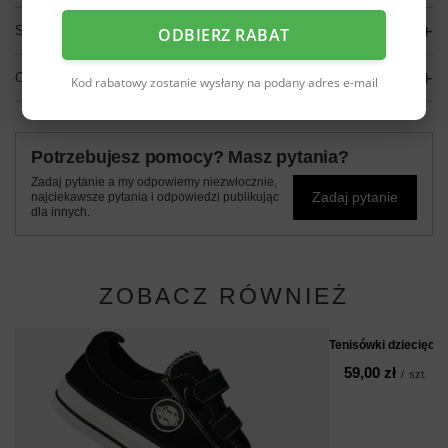
SZCZEGÓŁOWE DANE
ODBIERZ RABAT
OPINIE
(0)
Kod rabatowy zostanie wysłany na podany adres e-mail
Potrzebujesz pomocy? Masz pytania?
Zadaj pytanie a my odpowiemy niezwłocznie,
Zadaj pytanie
najciekawsze pytania i odpowiedzi publikując
dla innych.
ZOBACZ RÓWNIEŻ
Tenisówki dziecięc
59,00 zł
/
szt.