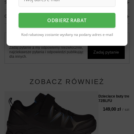
SZCZEGÓŁOWE DANE
OPINIE
(0)
ODBIERZ RABAT
Kod rabatowy zostanie wysłany na podany adres e-mail
Potrzebujesz pomocy? Masz pytania?
Zadaj pytanie a my odpowiemy niezwłocznie,
Zadaj pytanie
najciekawsze pytania i odpowiedzi publikując
dla innych.
ZOBACZ RÓWNIEŻ
Dziecięce buty trek
72BLFU
149,00 zł
/
szt.