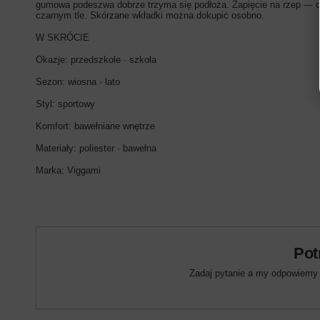
gumowa podeszwa dobrze trzyma się podłoża. Zapięcie na rzep — dz
czarnym tle. Skórzane wkładki można dokupić osobno.
W SKRÓCIE
Okazje: przedszkole · szkoła
Sezon: wiosna · lato
Styl: sportowy
Komfort: bawełniane wnętrze
Materiały: poliester · bawełna
Marka: Viggami
Pot
Zadaj pytanie a my odpowiemy n