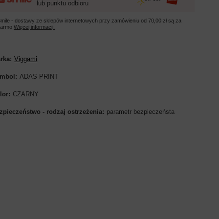
lub punktu odbioru
mile - dostawy ze sklepów internetowych przy zamówieniu od
70,00 zł
są za
darmo
Więcej informacji.
rka
Viggami
mbol
ADAŚ PRINT
lor
CZARNY
zpieczeństwo - rodzaj ostrzeżenia
parametr bezpieczeństa