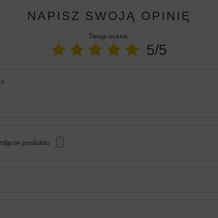
NAPISZ SWOJĄ OPINIĘ
Twoja ocena:
5/5
ii
zdjęcie produktu: