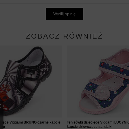
Wyślij opinię
ZOBACZ RÓWNIEŻ
ecięce Viggami BRUNO czarne kapcie
Tenisówki dziecięce Viggami LUCYN
zep
kapcie dziewczęce sandałki