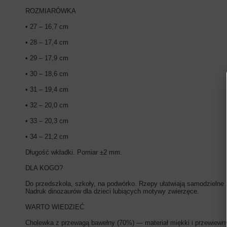
ROZMIARÓWKA
• 27 – 16,7 cm
• 28 – 17,4 cm
• 29 – 17,9 cm
• 30 – 18,6 cm
• 31 – 19,4 cm
• 32 – 20,0 cm
• 33 – 20,3 cm
• 34 – 21,2 cm
Długość wkładki. Pomiar ±2 mm.
DLA KOGO?
Do przedszkola, szkoły, na podwórko. Rzepy ułatwiają samodzielne 
Nadruk dinozaurów dla dzieci lubiących motywy zwierzęce.
WARTO WIEDZIEĆ
Cholewka z przewagą bawełny (70%) — materiał miękki i przewiewny.