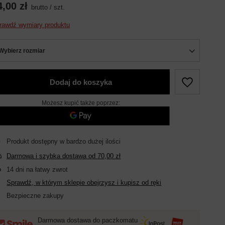
4,00 zł
brutto
/
szt.
rawdź wymiary produktu
Wybierz rozmiar
Dodaj do koszyka
Możesz kupić także poprzez:
Produkt dostępny w bardzo dużej ilości
Darmowa i szybka dostawa
od
70,00 zł
14
dni na łatwy zwrot
Sprawdź, w którym sklepie obejrzysz i kupisz od ręki
Bezpieczne zakupy
Darmowa dostawa do paczkomatu