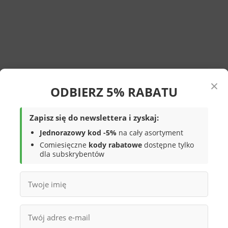
×
ODBIERZ 5% RABATU
Zapisz się do newslettera i zyskaj:
Jednorazowy kod -5%
na cały asortyment
Comiesięczne
kody rabatowe
dostępne tylko
dla subskrybentów
zakładanie. Płaska podeszwa stabilna przy bieganiu i zabawie.
 Wnętrze w pełni bawełniane, stopa się nie poci. Płaska