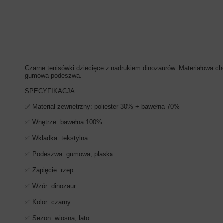
Czarne tenisówki dziecięce z nadrukiem dinozaurów. Materiałowa ch
gumowa podeszwa.
SPECYFIKACJA
✅ Materiał zewnętrzny: poliester 30% + bawełna 70%
✅ Wnętrze: bawełna 100%
✅ Wkładka: tekstylna
✅ Podeszwa: gumowa, płaska
✅ Zapięcie: rzep
✅ Wzór: dinozaur
✅ Kolor: czarny
✅ Sezon: wiosna, lato