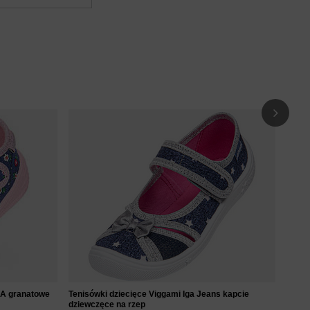
Tenis
kapci
59
KA granatowe
Tenisówki dziecięce Viggami Iga Jeans kapcie
dziewczęce na rzep