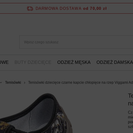
DARMOWA DOSTAWA
od 70,00 zł
ŻOWE
BUTY DZIECIĘCE
ODZIEŻ MĘSKA
ODZIEŻ DAMSKA
Tenisówki
Tenisówki dziecięce czarne kapcie chłopięce na rzep Viggami Ad
T
n
Cz
mi
po
sz