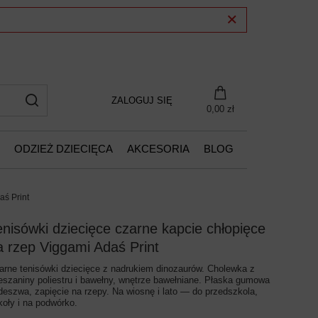
ZALOGUJ SIĘ
0,00 zł
ODZIEŻ DZIECIĘCA
AKCESORIA
BLOG
aś Print
enisówki dziecięce czarne kapcie chłopięce
a rzep Viggami Adaś Print
arne tenisówki dziecięce z nadrukiem dinozaurów. Cholewka z
eszaniny poliestru i bawełny, wnętrze bawełniane. Płaska gumowa
deszwa, zapięcie na rzepy. Na wiosnę i lato — do przedszkola,
koły i na podwórko.