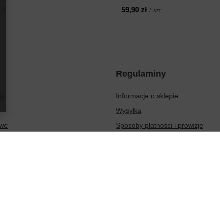
59,90 zł
szt.
/
szt.
Regulaminy
ię
Informacje o sklepie
Wysyłka
owe
Sposoby płatności i prowizje
ionych produktów
Regulamin
sakcji
Polityka prywatności
Odstąpienie od umowy