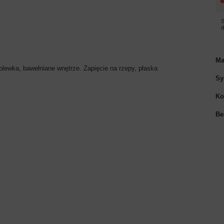
S
Ma
olewka, bawełniane wnętrze. Zapięcie na rzepy, płaska
Sy
Ko
Be