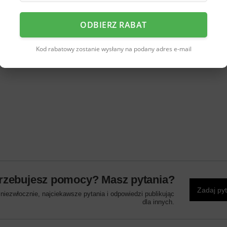
iecko szybko je założy i zdejmie. Nadruk dinozaurów na
ODBIERZ RABAT
Kod rabatowy zostanie wysłany na podany adres e-mail
rzebujesz pomocy? Masz pytania?
Zadaj py
iezwłocznie, najciekawsze pytania i odpowiedzi publikując
dla innych.