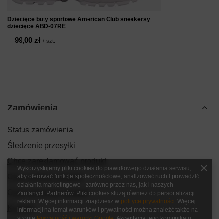
Dziecięce buty sportowe American Club sneakersy
dziecięce ABD-07RE
99,00 zł
/
szt.
Zamówienia
Status zamówienia
Śledzenie przesyłki
Chcę zareklamować produkt
Wykorzystujemy pliki cookies do prawidłowego działania serwisu,
Chcę zwrócić produkt
aby oferować funkcje społecznościowe, analizować ruch i prowadzić
działania marketingowe - zarówno przez nas, jak i naszych
Chcę wymienić produkt
Zaufanych Partnerów. Pliki cookies służą również do personalizacji
reklam. Więcej informacji znajdziesz w
polityce prywatności
. Więcej
Kontakt
informacji na temat warunków i prywatności można znaleźć także na
stronie
Prywatność i warunki Google
. Akceptacja tego komunikatu