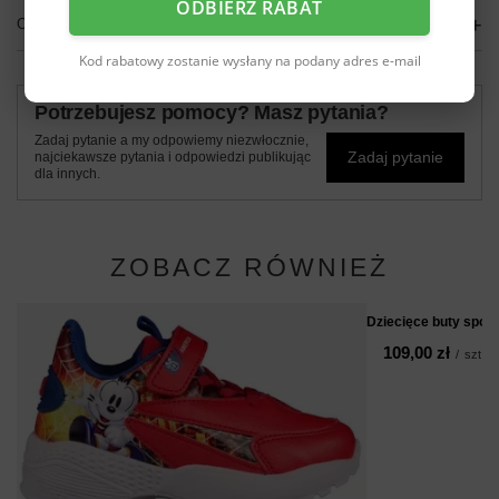
ODBIERZ RABAT
OPINIE
(0)
Kod rabatowy zostanie wysłany na podany adres e-mail
Potrzebujesz pomocy? Masz pytania?
Zadaj pytanie a my odpowiemy niezwłocznie,
Zadaj pytanie
najciekawsze pytania i odpowiedzi publikując
dla innych.
ZOBACZ RÓWNIEŻ
Dziecięce buty spo
109,00 zł
/
szt.