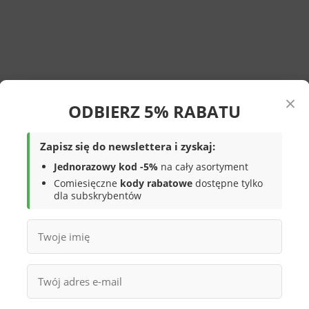
×
ODBIERZ 5% RABATU
Zapisz się do newslettera i zyskaj:
Jednorazowy kod -5%
na cały asortyment
Comiesięczne
kody rabatowe
dostępne tylko
dla subskrybentów
a ekologiczna chroni przed lekkim deszczem, ale przy ulewie
zabaw, na spacer. Rzepy — dziecko samo je zakłada i
wkładce tekstylnej. Rzepy pozwalają dopasować szerokość buta