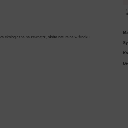
S
Ma
a ekologiczna na zewnątrz, skóra naturalna w środku.
Sy
Ko
Be