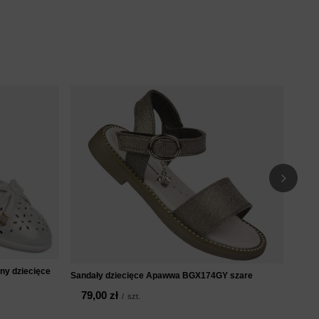
Półbu
CM5
10
iny dziecięce
Sandały dziecięce Apawwa BGX174GY szare
79,00 zł
/
szt.