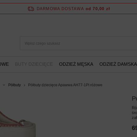
DARMOWA DOSTAWA
od 70,00 zł
ŻOWE
BUTY DZIECIĘCE
ODZIEŻ MĘSKA
ODZIEŻ DAMSKA
Półbuty
Półbuty dziecięce Apawwa AH77-1PI różowe
P
Ró
śr
za
6