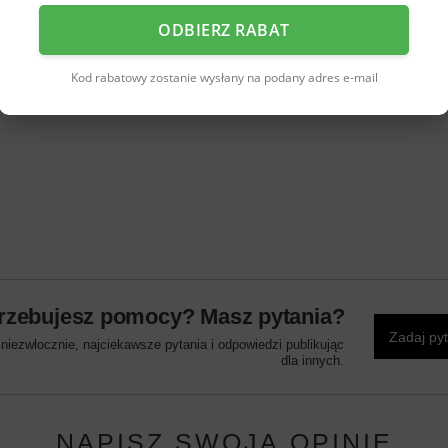
9-24 to typowe rozmiary dla dzieci w wieku 2-4 lat.
ODBIERZ RABAT
Kod rabatowy zostanie wysłany na podany adres e-mail
rzebujesz pomocy? Masz pytania?
Zadaj py
iezwłocznie, najciekawsze pytania i odpowiedzi publikując
dla innych.
NAPISZ SWOJĄ OPINIĘ