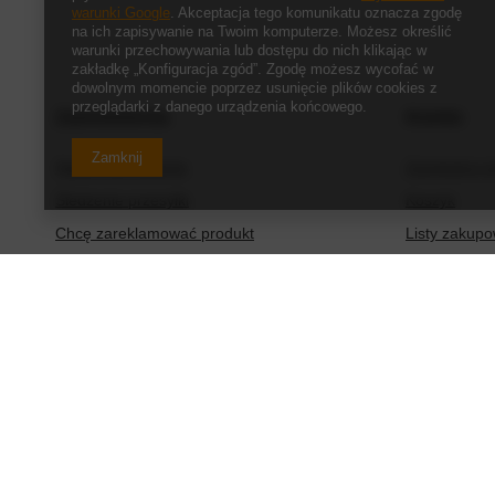
warunki Google
. Akceptacja tego komunikatu oznacza zgodę
na ich zapisywanie na Twoim komputerze. Możesz określić
warunki przechowywania lub dostępu do nich klikając w
zakładkę „Konfiguracja zgód”. Zgodę możesz wycofać w
dowolnym momencie poprzez usunięcie plików cookies z
przeglądarki z danego urządzenia końcowego.
Zamówienia
Konto
Zamknij
Status zamówienia
Zarejestruj s
Śledzenie przesyłki
Koszyk
Chcę zareklamować produkt
Listy zakup
Chcę zwrócić produkt
Lista zakup
Chcę wymienić produkt
Historia tran
Kontakt
Moje rabaty
Newsletter