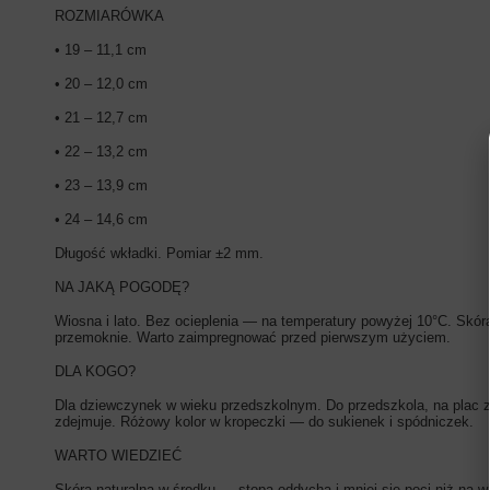
ROZMIARÓWKA
• 19 – 11,1 cm
• 20 – 12,0 cm
• 21 – 12,7 cm
• 22 – 13,2 cm
• 23 – 13,9 cm
• 24 – 14,6 cm
Długość wkładki. Pomiar ±2 mm.
NA JAKĄ POGODĘ?
Wiosna i lato. Bez ocieplenia — na temperatury powyżej 10°C. Skór
przemoknie. Warto zaimpregnować przed pierwszym użyciem.
DLA KOGO?
Dla dziewczynek w wieku przedszkolnym. Do przedszkola, na plac 
zdejmuje. Różowy kolor w kropeczki — do sukienek i spódniczek.
WARTO WIEDZIEĆ
Skóra naturalna w środku — stopa oddycha i mniej się poci niż na 