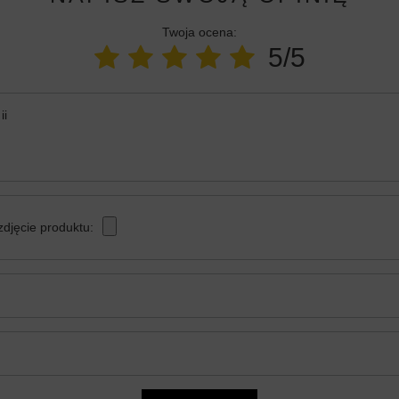
Twoja ocena:
5/5
ii
zdjęcie produktu: