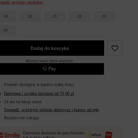
rawdź wymiary produktu
19
20
21
22
23
24
Dodaj do koszyka
Możesz kupić także poprzez:
Produkt dostępny w bardzo małej ilości
Darmowa i szybka dostawa
od
70,00 zł
14
dni na łatwy zwrot
Sprawdź, w którym sklepie obejrzysz i kupisz od ręki
Bezpieczne zakupy
Darmowa dostawa do paczkomatu
lub punktu odbioru