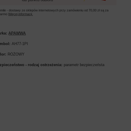
mile - dostawy ze sklepów internetowych przy zamówieniu od
70,00 zł
są za
darmo
Więcej informacji.
rka
APAWWA
mbol
AH77-1PI
lor
RÓŻOWY
zpieczeństwo - rodzaj ostrzeżenia
parametr bezpieczeństa