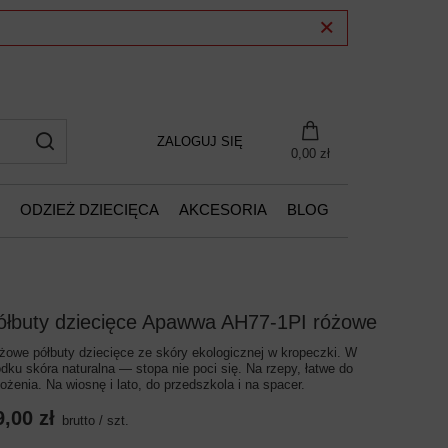
ZALOGUJ SIĘ
0,00 zł
ODZIEŻ DZIECIĘCA
AKCESORIA
BLOG
ółbuty dziecięce Apawwa AH77-1PI różowe
żowe półbuty dziecięce ze skóry ekologicznej w kropeczki. W
odku skóra naturalna — stopa nie poci się. Na rzepy, łatwe do
łożenia. Na wiosnę i lato, do przedszkola i na spacer.
9,00 zł
brutto
/
szt.