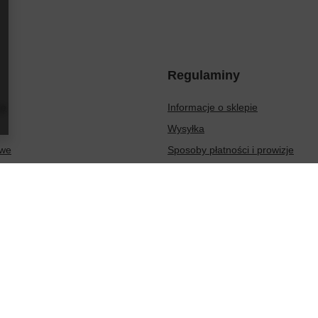
Regulaminy
ię
Informacje o sklepie
Wysyłka
owe
Sposoby płatności i prowizje
ionych produktów
Regulamin
sakcji
Polityka prywatności
Odstąpienie od umowy