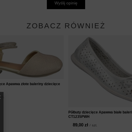
Wyślij opinię
ZOBACZ RÓWNIEŻ
ęce Apawwa złote baleriny dziecięce
szt.
Półbuty dziecięce Apawwa białe baler
CT1235PWH
89,00 zł
/
szt.