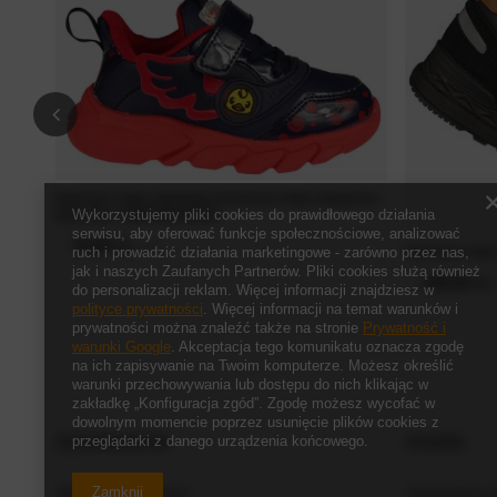
Dziecięce buty sportowe American Club sneakersy
Wykorzystujemy pliki cookies do prawidłowego działania
dziecięce ABD16/21BLRE
serwisu, aby oferować funkcje społecznościowe, analizować
79,00 zł
/
szt.
Dziecięce but
ruch i prowadzić działania marketingowe - zarówno przez nas,
jak i naszych Zaufanych Partnerów. Pliki cookies służą również
109,00 zł
/
do personalizacji reklam. Więcej informacji znajdziesz w
polityce prywatności
. Więcej informacji na temat warunków i
prywatności można znaleźć także na stronie
Prywatność i
warunki Google
. Akceptacja tego komunikatu oznacza zgodę
na ich zapisywanie na Twoim komputerze. Możesz określić
warunki przechowywania lub dostępu do nich klikając w
zakładkę „Konfiguracja zgód”. Zgodę możesz wycofać w
dowolnym momencie poprzez usunięcie plików cookies z
Zamówienia
Konto
przeglądarki z danego urządzenia końcowego.
Status zamówienia
Zarejestruj s
Zamknij