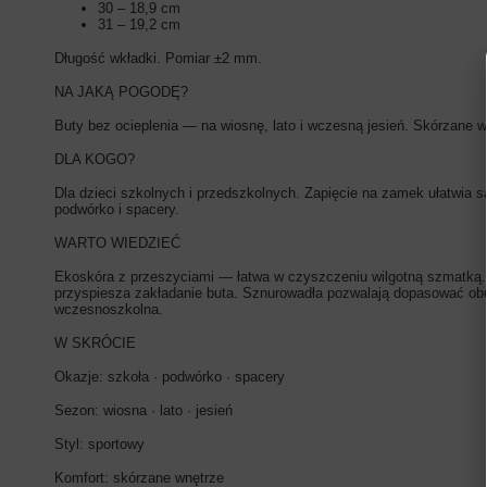
30 – 18,9 cm
31 – 19,2 cm
Długość wkładki. Pomiar ±2 mm.
NA JAKĄ POGODĘ?
Buty bez ocieplenia — na wiosnę, lato i wczesną jesień. Skórzane wn
DLA KOGO?
Dla dzieci szkolnych i przedszkolnych. Zapięcie na zamek ułatwia 
podwórko i spacery.
WARTO WIEDZIEĆ
Ekoskóra z przeszyciami — łatwa w czyszczeniu wilgotną szmatką. 
przyspiesza zakładanie buta. Sznurowadła pozwalają dopasować obu
wczesnoszkolna.
W SKRÓCIE
Okazje: szkoła · podwórko · spacery
Sezon: wiosna · lato · jesień
Styl: sportowy
Komfort: skórzane wnętrze