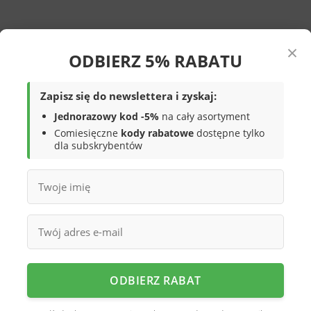
×
ODBIERZ 5% RABATU
ętrze przewiewne, stopa się nie poci. Nie na mrozy i śnieg.
Zapisz się do newslettera i zyskaj:
Jednorazowy kod -5%
na cały asortyment
samodzielne zakładanie. Do szkoły, na wychowanie fizyczne, na
Comiesięczne
kody rabatowe
dostępne tylko
dla subskrybentów
Skórzane wnętrze to komfort i trwałość. Zamek błyskawiczny
wie do stopy. Rozmiary 27-31 — grupa przedszkolna i
ODBIERZ RABAT