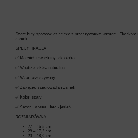
Szare buty sportowe dziecięce z przeszywanym wzorem. Ekoskóra na
zamek.
SPECYFIKACJA
✅ Materiał zewnętrzny: ekoskóra
✅ Wnętrze: skóra naturalna
✅ Wzór: przeszywany
✅ Zapięcie: sznurowadła i zamek
✅ Kolor: szary
✅ Sezon: wiosna · lato · jesień
ROZMIARÓWKA
27 – 16,5 cm
28 – 17,3 cm
29 – 18,0 cm