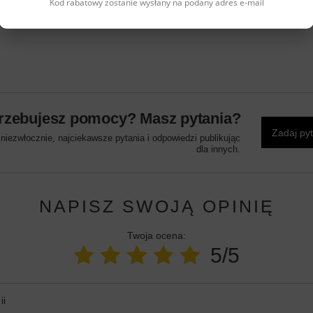
Kod rabatowy zostanie wysłany na podany adres e-mail
rzebujesz pomocy? Masz pytania?
Zadaj py
iezwłocznie, najciekawsze pytania i odpowiedzi publikując
dla innych.
NAPISZ SWOJĄ OPINIĘ
Twoja ocena:
5/5
ii