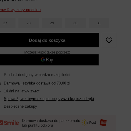
rawdź wymiary produktu
27
28
29
30
31
Dodaj do koszyka
Możesz kupić także poprzez:
Produkt dostępny w bardzo małej ilości
Darmowa i szybka dostawa
od
70,00 zł
14
dni na łatwy zwrot
Sprawdź, w którym sklepie obejrzysz i kupisz od ręki
Bezpieczne zakupy
Darmowa dostawa do paczkomatu
lub punktu odbioru