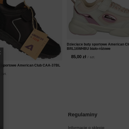
Dziecięce buty sportowe American Cl
BRL16WHBU biało-różowe
85,00 zł
/
szt.
y sportowe American Club CAA-37BL
szt.
Regulaminy
ię
Informacje o sklepie