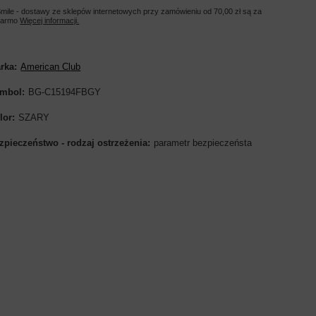
mile - dostawy ze sklepów internetowych przy zamówieniu od
70,00 zł
są za
darmo
Więcej informacji.
rka
American Club
mbol
BG-C15194FBGY
lor
SZARY
zpieczeństwo - rodzaj ostrzeżenia
parametr bezpieczeństa