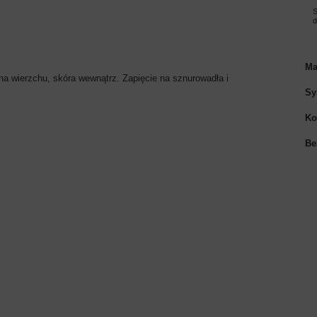
S
Ma
 wierzchu, skóra wewnątrz. Zapięcie na sznurowadła i
Sy
Ko
Be