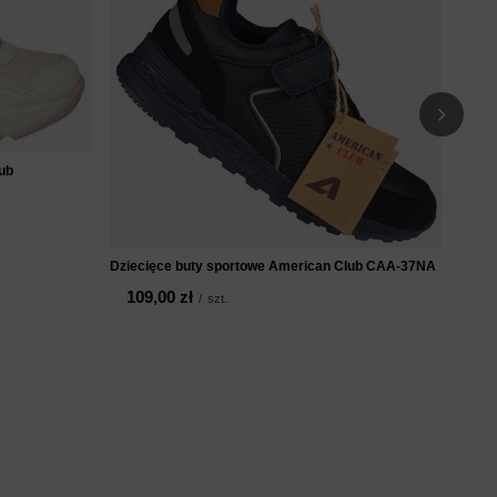
dziec
99
ub
Dziecięce buty sportowe American Club CAA-37NA
109,00 zł
/
szt.