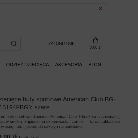
ZALOGUJ SIĘ
0,00 zł
ODZIEŻ DZIECIĘCA
AKCESORIA
BLOG
ziecięce buty sportowe American Club BG-
15194FBGY szare
are buty sportowe dziecięce American Club. Ekoskóra na zewnątrz,
óra w środku. Zapięcie na sznurowadła i zamek — łatwe zakładanie.
 wiosnę, lato i jesień, do szkoły i na podwórko.
9,00 zł
brutto
/
szt.