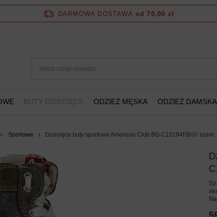
DARMOWA DOSTAWA
od 70,00 zł
ŻOWE
BUTY DZIECIĘCE
ODZIEŻ MĘSKA
ODZIEŻ DAMSKA
Sportowe
Dziecięce buty sportowe American Club BG-C15194FBGY szare
D
C
Sz
sk
Na
5