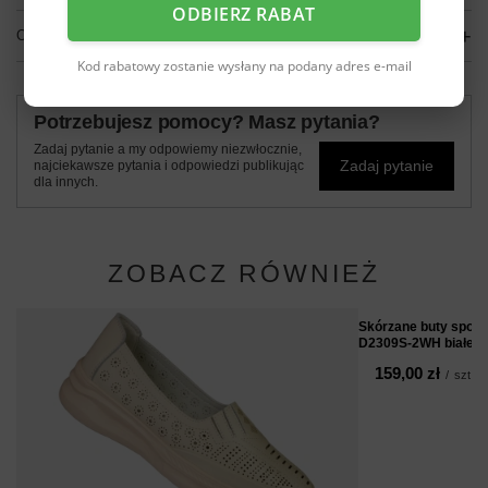
ODBIERZ RABAT
OPINIE
(0)
Kod rabatowy zostanie wysłany na podany adres e-mail
Potrzebujesz pomocy? Masz pytania?
Zadaj pytanie a my odpowiemy niezwłocznie,
Zadaj pytanie
najciekawsze pytania i odpowiedzi publikując
dla innych.
ZOBACZ RÓWNIEŻ
Skórzane buty sport
D2309S-2WH białe
159,00 zł
/
szt.