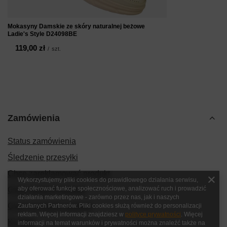
Mokasyny Damskie ze skóry naturalnej beżowe
Ladie's Style D24098BE
119,00 zł
/
szt.
Zamówienia
Status zamówienia
Śledzenie przesyłki
Chcę zareklamować produkt
Wykorzystujemy pliki cookies do prawidłowego działania serwisu,
aby oferować funkcje społecznościowe, analizować ruch i prowadzić
Chcę zwrócić produkt
działania marketingowe - zarówno przez nas, jak i naszych
Chcę wymienić produkt
Zaufanych Partnerów. Pliki cookies służą również do personalizacji
reklam. Więcej informacji znajdziesz w
polityce prywatności
. Więcej
Kontakt
informacji na temat warunków i prywatności można znaleźć także na